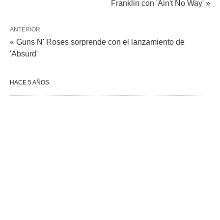
Franklin con 'Ain't No Way' »
ANTERIOR
« Guns N' Roses sorprende con el lanzamiento de
'Absurd'
HACE 5 AÑOS