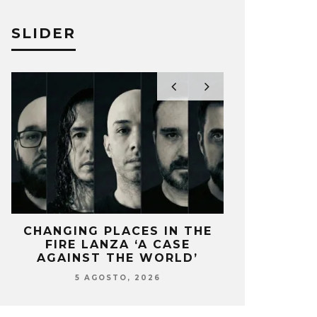
SLIDER
CHANGING PLACES IN THE
OZUNA Y 
FIRE LANZA ‘A CASE
ENCIENDEN 
AGAINST THE WORLD’
‘
5 AGOSTO, 2026
5 AG