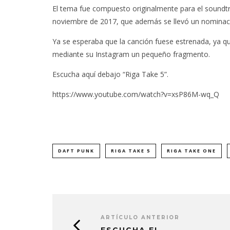
El tema fue compuesto originalmente para el soundtra
noviembre de 2017, que además se llevó un nominació
Ya se esperaba que la canción fuese estrenada, ya q
mediante su Instagram un pequeño fragmento.
Escucha aquí debajo “Riga Take 5”.
https://www.youtube.com/watch?v=xsP86M-wq_Q
DAFT PUNK
RIGA TAKE 5
RIGA TAKE ONE
ARTÍCULO ANTERIOR