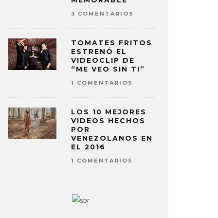
MEMORABLE
3 COMENTARIOS
OMAS BANGALTER DE DAFT
ANNA CAL
TOMATES FRITOS
K LANZA ‘CHIROPTERA’
‘BLACK T
ESTRENÓ EL
VIDEOCLIP DE
O MOREAN
10 JUNIO, 2024
ANDRÉS PÉRE
“ME VEO SIN TI”
1 COMENTARIOS
LOS 10 MEJORES
VIDEOS HECHOS
POR
VENEZOLANOS EN
EL 2016
1 COMENTARIOS