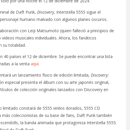
 solo por una noche el 12 de diciembre de 2024.
minal de Daft Punk,
Discovery
, Interstella 5555 sigue el
n personaje humano malvado con algunos planes oscuros.
aboración con Leiji Matsumoto (quien falleció a principios de
videos musicales individuales. Ahora, los fanáticos
n su totalidad.
n 40 países el 12 de diciembre. Se puede encontrar una lista
tradas a la venta
aquí
.
ntará un lanzamiento físico de edición limitada,
Discovery:
ión especial presenta el álbum con su arte japonés original,
rtículos de colección originales lanzados con Discovery en
o limitado constará de 5555 vinilos dorados, 5555 CD
 a más coleccionistas de su base de fans, Daft Punk también
scendolls, la banda animada que protagoniza Interstella 5555.
icial de Daft Punk.