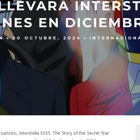
LLEVARÁ INTERST
INES EN DICIEMB
N
30 OCTUBRE, 2024
INTERNACION
tsumoto, Interstella 5555: The 5tory of the 5ecret 5tar