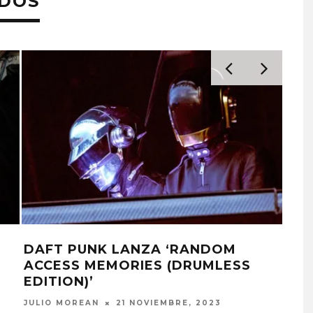
ADOS
DAFT PUNK LANZA ‘RANDOM
DA
DANIELLE PONDER ANUNCI
ACCESS MEMORIES (DRUMLESS
DR
NUEVO ÁLBUM Y ADELANT
EDITION)’
JULI
‘SUN AND MOON’
JULIO MOREAN
21 NOVIEMBRE, 2023
6 AGOSTO, 2026