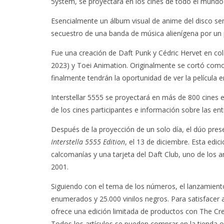
5ystem, se proyectará en los cines de todo el mundo
Esencialmente un álbum visual de anime del disco se
secuestro de una banda de música alienígena por u
Fue una creación de Daft Punk y Cédric Hervet en col
2023) y Toei Animation. Originalmente se cortó como 
finalmente tendrán la oportunidad de ver la película e
Interstellar 5555 se proyectará en más de 800 cines e
de los cines participantes e información sobre las en
Después de la proyección de un solo día, el dúo prese
Interstella 5555 Edition
, el 13 de diciembre. Esta edic
calcomanías y una tarjeta del Daft Club, uno de los a
2001.
Siguiendo con el tema de los números, el lanzamient
enumerados y 25.000 vinilos negros. Para satisfacer
ofrece una edición limitada de productos con The Cre
Todos los artículos se pueden comprar en la tienda of