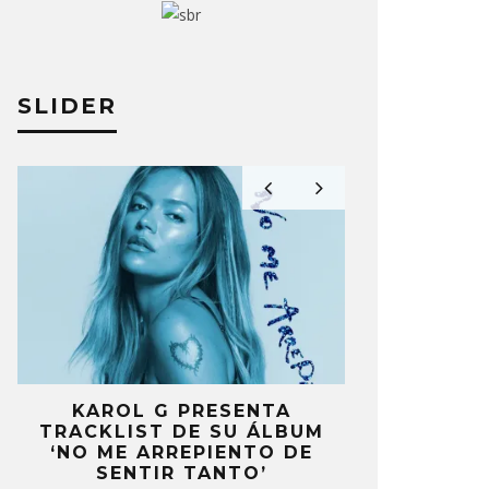
SLIDER
FT PUNK COMPARTE VERSIÓN
DAFT PUN
A
KAROL G PRESENTA
FANS DE
UMLESS DE ‘MOTHERBOARD’
«DRUMLES
A
TRACKLIST DE SU ÁLBUM
MOLESTOS 
MEMORIES
O MOREAN
10 NOVIEMBRE, 2023
‘NO ME ARREPIENTO DE
CELEBRA
SENTIR TANTO’
ANIV
JULIO MOREAN