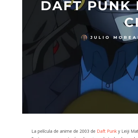
DAFT PUNK 
C
JULIO MOREA
La película de anime de 2003 de
Daft Punk
y Leiji Ma