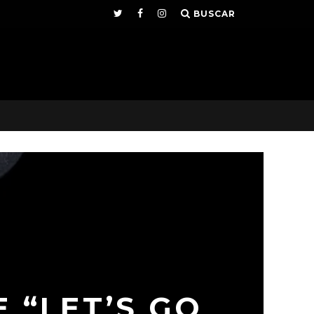
BUSCAR
 “LET’S GO