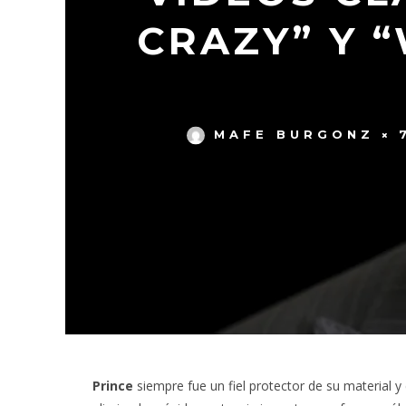
CRAZY” Y 
MAFE BURGONZ
Prince
siempre fue un fiel protector de su material 