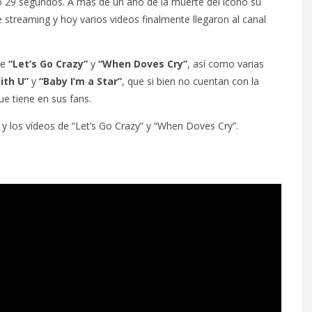
o 29 segundos. A más de un año de la muerte del icono su
 streaming y hoy varios videos finalmente llegaron al canal
de
“Let’s Go Crazy”
y
“When Doves Cry”
, así como varias
ith U”
y
“Baby I’m a Star”
, que si bien no cuentan con la
ue tiene en sus fans.
y los vídeos de “Let’s Go Crazy” y “When Doves Cry”.