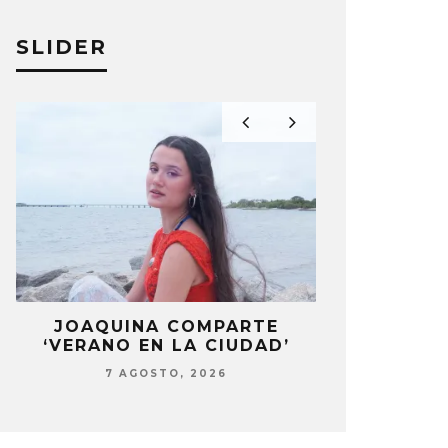
SLIDER
LA
JOAQUINA COMPARTE
STRAY KIDS
‘VERANO EN LA CIUDAD’
‘THI
7 AGOSTO, 2026
7 AG