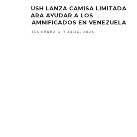
ITADA
SEBASTIÁN YATRA MANDA
MENSAJE DE ALIENTO A
ZUELA
VENEZUELA
ELIZA PÉREZ
6 JULIO, 2026
MONET IN BLUE EXPLORA LA
JOAQUIN
FRAGILIDAD DEL TIEMPO
‘VERANO E
CON ‘ALONSO’
7 AGO
7 AGOSTO, 2026