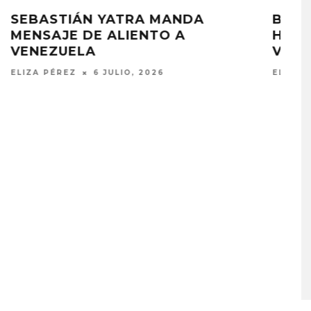
BAD BUNNY ENVIÓ AYUDA
HUMANITARIA A AFECTADOS EN
VENEZUELA
ELIZA PÉREZ
6 JULIO, 2026
A COMPARTE
STRAY KIDS PUBLICA EL E
N LA CIUDAD’
‘THIS & THAT’
STO, 2026
7 AGOSTO, 2026