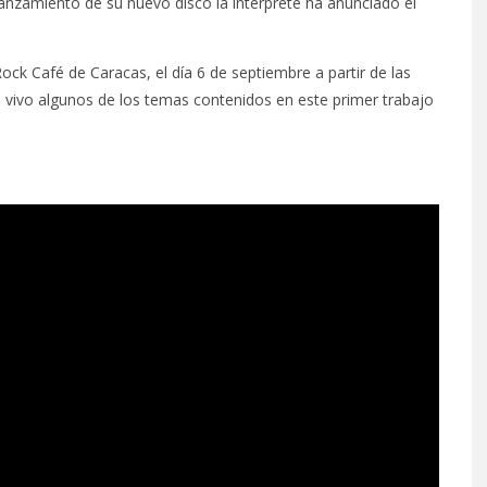
 lanzamiento de su nuevo disco la intérprete ha anunciado el
ock Café de Caracas, el día 6 de septiembre a partir de las
n vivo algunos de los temas contenidos en este primer trabajo