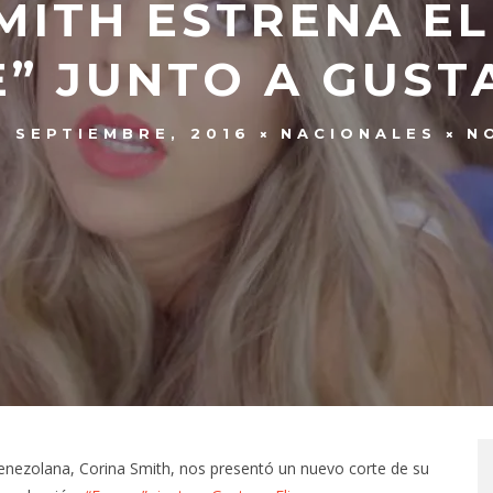
MITH ESTRENA EL
” JUNTO A GUST
5 SEPTIEMBRE, 2016
NACIONALES
N
 venezolana, Corina Smith, nos presentó un nuevo corte de su