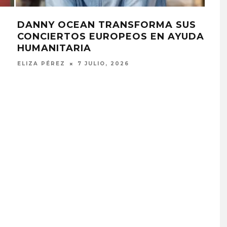
DANNY OCEAN TRANSFORMA SUS
RUS
CONCIERTOS EUROPEOS EN AYUDA
PA
HUMANITARIA
DA
ELIZA PÉREZ
7 JULIO, 2026
ELIZ
EDGAR BAJO EL AGUA ABR
UN NUEVO CAPÍTULO CON
‘CAMPO, PUERTA’
6 AGOSTO, 2026