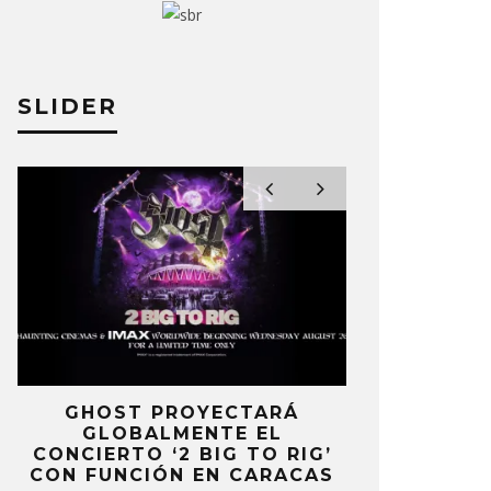
H LANZA CAMISA LIMITADA
SEBASTIÁ
RA AYUDAR A LOS
MENSAJE 
MNIFICADOS EN VENEZUELA
VENEZUEL
SLIDER
A PÉREZ
7 JULIO, 2026
ELIZA PÉREZ
E
GHOST PROYECTARÁ
KAROL 
GLOBALMENTE EL
TRACKLIST
CONCIERTO ‘2 BIG TO RIG’
‘NO ME A
CON FUNCIÓN EN CARACAS
SENTI