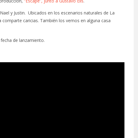
 producción,
“Escape”, junto a Gustavo Elis
.
 Nael y Justin. Ubicados en los escenarios naturales de La
ja comparte caricias. También los vemos en alguna casa
 fecha de lanzamiento.