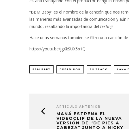
estaba trabajando con el productor Penguin Prison p
“BBM Baby” es el nombre de la canción que nos remo
las maneras más avanzadas de comunicación y aún no 
mundo, resaltando la importancia del
texting
.
Hace unas semanas también se filtro una canción de l
https://youtu.be/jgXkSUX5b1Q
BBM BABY
DREAM POP
FILTRADO
LANA 
ARTÍCULO ANTERIOR
MANÁ ESTRENA EL
VIDEOCLIP DE LA NUEVA
VERSIÓN DE “DE PIES A
CABEZA” JUNTO A NICKY