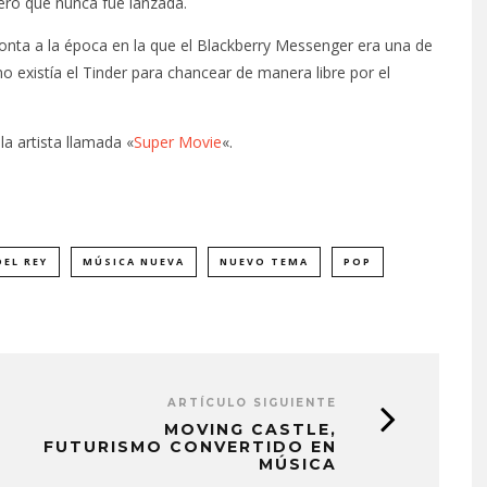
ero que nunca fue lanzada.
nta a la época en la que el Blackberry Messenger era una de
existía el Tinder para chancear de manera libre por el
a artista llamada «
Super Movie
«.
DEL REY
MÚSICA NUEVA
NUEVO TEMA
POP
ARTÍCULO SIGUIENTE
MOVING CASTLE,
FUTURISMO CONVERTIDO EN
MÚSICA