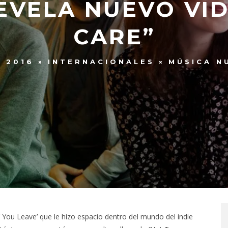
EVELA NUEVO VID
CARE”
, 2016
INTERNACIONALES
MÚSICA N
 You Leave’ que le hizo espacio dentro del mundo del indie