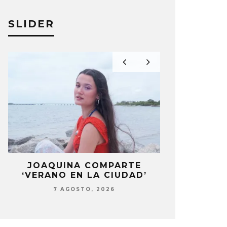
SAPARLANTE
ÁLBUM ‘S
SLIDER
ÉS PÉREZ
19 ENERO, 2024
ANDRÉS PÉRE
LA
JOAQUINA COMPARTE
STRAY KIDS
‘VERANO EN LA CIUDAD’
‘THI
7 AGOSTO, 2026
7 AG