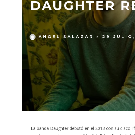
DAUGHTER R
ANGEL SALAZAR
29 JULIO
La banda Daughter debutó en el 2013 con su disco ‘If