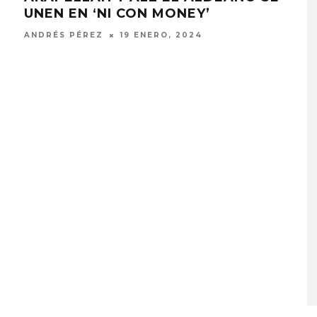
UNEN EN ‘NI CON MONEY’
CA
ANDRÉS PÉREZ
19 ENERO, 2024
ANDR
MONET IN BLUE EXPLORA 
FRAGILIDAD DEL TIEMPO
CON ‘ALONSO’
7 AGOSTO, 2026