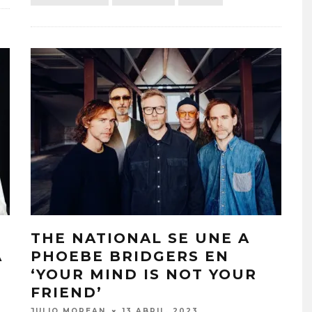
THE NATIONAL SE UNE A
MALA GESTIÓN PUBLICA E
A
PHOEBE BRIDGERS EN
DISCO ‘HACEMOS LO QUE
‘YOUR MIND IS NOT YOUR
PODEMOS’
FRIEND’
7 AGOSTO, 2026
JULIO MOREAN
13 ABRIL, 2023