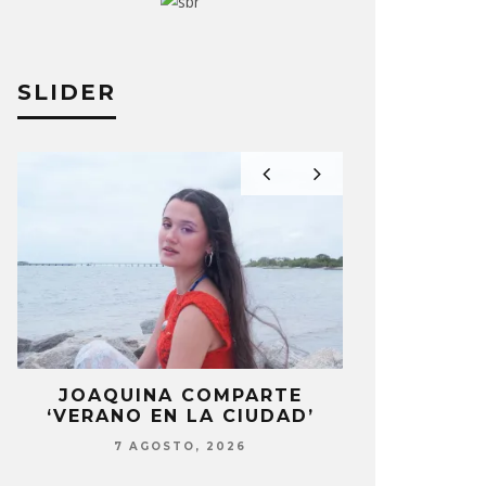
SLIDER
L
JOAQUINA COMPARTE
MONET IN B
‘VERANO EN LA CIUDAD’
FRAGILIDA
CON 
7 AGOSTO, 2026
7 AG