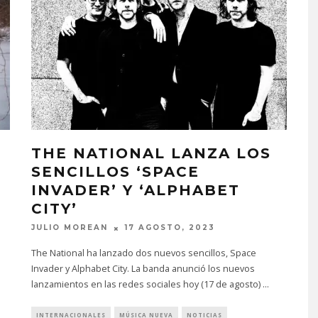
THE NATIONAL LANZA LOS
SENCILLOS ‘SPACE
INVADER’ Y ‘ALPHABET
CITY’
JULIO MOREAN
17 AGOSTO, 2023
The National ha lanzado dos nuevos sencillos, Space
Invader y Alphabet City. La banda anunció los nuevos
lanzamientos en las redes sociales hoy (17 de agosto)
...
INTERNACIONALES
MÚSICA NUEVA
NOTICIAS