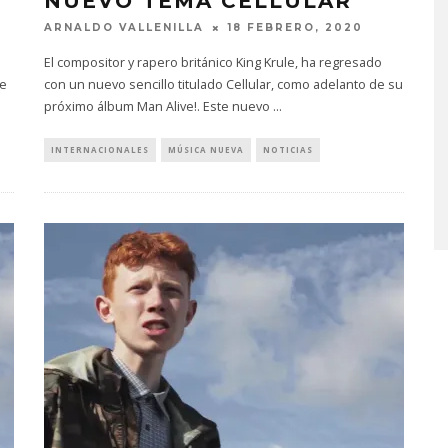
NUEVO TEMA CELLULAR
ARNALDO VALLENILLA
18 FEBRERO, 2020
El compositor y rapero británico King Krule, ha regresado
se
con un nuevo sencillo titulado Cellular, como adelanto de su
próximo álbum Man Alive!. Este nuevo
...
MONET IN BLUE EXPLORA 
INTERNACIONALES
MÚSICA NUEVA
NOTICIAS
FRAGILIDAD DEL TIEMPO
CON ‘ALONSO’
7 AGOSTO, 2026