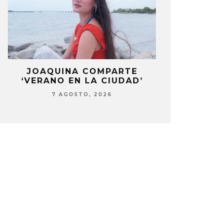
LA
JOAQUINA COMPARTE
STRAY KIDS
‘VERANO EN LA CIUDAD’
‘THI
7 AGOSTO, 2026
7 AG