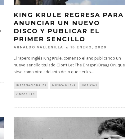
KING KRULE REGRESA PARA
ANUNCIAR UN NUEVO
DISCO Y PUBLICAR EL
0
PRIMER SENCILLO
ARNALDO VALLENILLA
16 ENERO, 2020
El rapero inglés King Krule, comenzó el año publicando un
nuevo sencillo titulado (Don’t Let The Dragon) Draag On, que
sirve como otro adelanto de lo que será s
...
INTERNACIONALES
MÚSICA NUEVA
NOTICIAS
VIDEOCLIPS