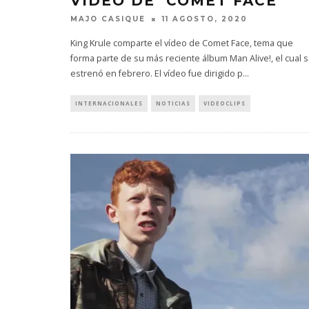
VÍDEO DE ‘COMET FACE’
MAJO CASIQUE
11 AGOSTO, 2020
King Krule comparte el vídeo de Comet Face, tema que
forma parte de su más reciente álbum Man Alive!, el cual 
estrenó en febrero. El vídeo fue dirigido p
...
INTERNACIONALES
NOTICIAS
VIDEOCLIPS