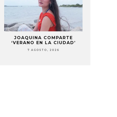
LA
JOAQUINA COMPARTE
STRAY KIDS
‘VERANO EN LA CIUDAD’
‘THI
7 AGOSTO, 2026
7 AG