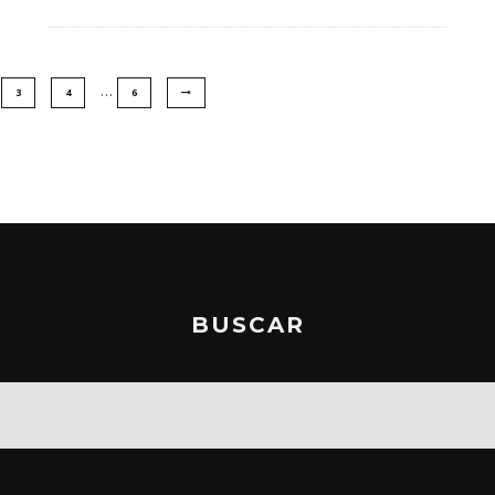
…
3
4
6
BUSCAR