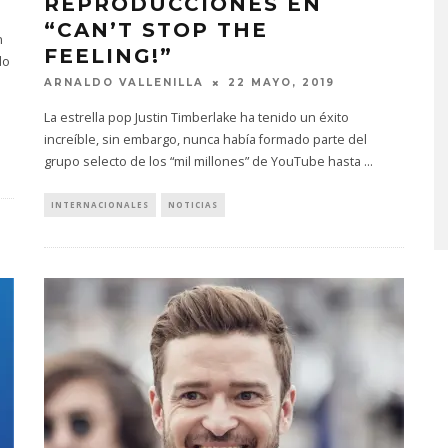
REPRODUCCIONES EN
“CAN’T STOP THE
n
FEELING!”
do
ARNALDO VALLENILLA
22 MAYO, 2019
La estrella pop Justin Timberlake ha tenido un éxito
increíble, sin embargo, nunca había formado parte del
MONET IN BLUE EXPLORA 
grupo selecto de los “mil millones” de YouTube hasta
...
FRAGILIDAD DEL TIEMPO
CON ‘ALONSO’
INTERNACIONALES
NOTICIAS
7 AGOSTO, 2026