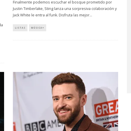
Finalmente podemos escuchar el bosque prometido por
Justin Timberlake, Sting lanza una sorpresiva colaboración y
Jack White le entra al funk. Disfruta las mejor
...
da
LISTAS
MÚSICA+
JO EL AGUA ABRE
GHOST PROYECTARÁ
O CAPÍTULO CON
GLOBALMENTE EL
PO, PUERTA’
CONCIERTO ‘2 BIG TO RI
CON FUNCIÓN EN CARAC
GOSTO, 2026
6 AGOSTO, 2026