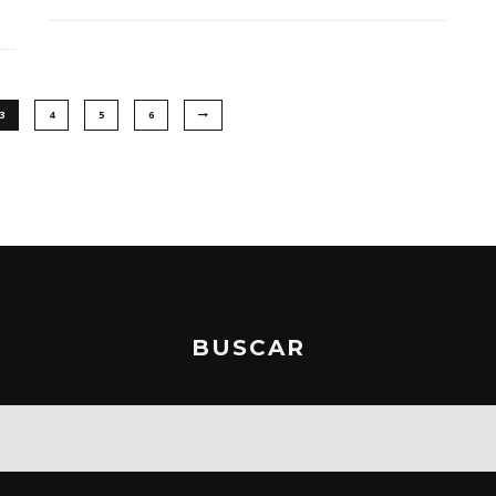
3
4
5
6
BUSCAR