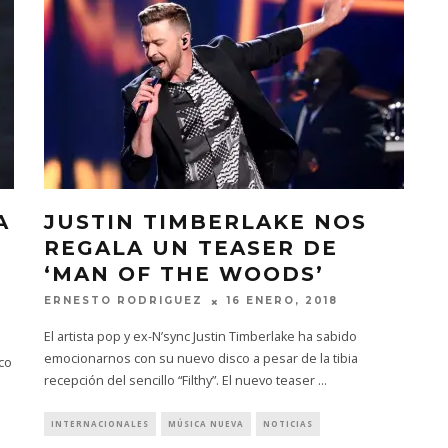
A
JUSTIN TIMBERLAKE NOS
REGALA UN TEASER DE
‘MAN OF THE WOODS’
ERNESTO RODRIGUEZ
16 ENERO, 2018
El artista pop y ex-N’sync Justin Timberlake ha sabido
emocionarnos con su nuevo disco a pesar de la tibia
co
recepción del sencillo “Filthy”. El nuevo teaser
...
INTERNACIONALES
MÚSICA NUEVA
NOTICIAS