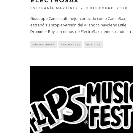
ELECTROSAX
ESTEFANÍA MARTÍNEZ
8 DICIEMBRE, 2020
Giuseppe Cammisuli, mejor conocido como CammSax,
estrenó su propia versión del villancico navideño Little
Drummer Boy con ritmos de ElectroSax, demostrando su
.
MONET IN BLUE EXPLORA LA
JOAQUIN
MÚSICA NUEVA
NACIONALES
NOTICIAS
FRAGILIDAD DEL TIEMPO
‘VERANO E
CON ‘ALONSO’
7 AGO
7 AGOSTO, 2026