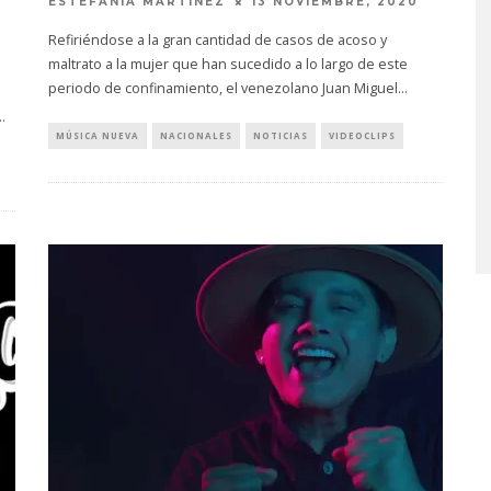
ESTEFANÍA MARTÍNEZ
13 NOVIEMBRE, 2020
Refiriéndose a la gran cantidad de casos de acoso y
maltrato a la mujer que han sucedido a lo largo de este
periodo de confinamiento, el venezolano Juan Miguel
...
..
MÚSICA NUEVA
NACIONALES
NOTICIAS
VIDEOCLIPS
A COMPARTE
STRAY KIDS PUBLICA EL E
N LA CIUDAD’
‘THIS & THAT’
STO, 2026
7 AGOSTO, 2026