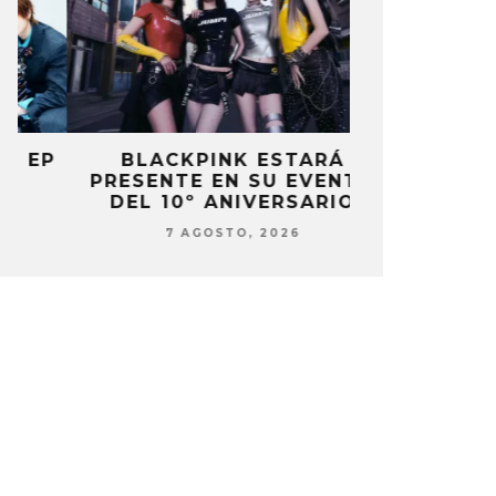
P
BLACKPINK ESTARÁ
DANIELA 
PRESENTE EN SU EVENTO
NUEVA ERA 
DEL 10º ANIVERSARIO
7 AG
7 AGOSTO, 2026