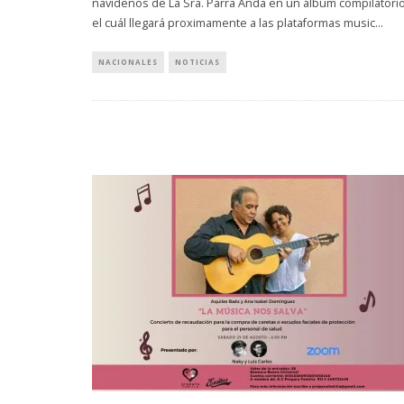
navideños de La Sra. Parra Anda en un álbum compilatorio
el cuál llegará proximamente a las plataformas music
...
NACIONALES
NOTICIAS
DANIELLE P
NUEVO ÁLB
‘SUN 
6 AGO