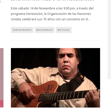
,
Este sábado 14 de Noviembre a las 9:00 pm, a través del
programa Venevisión, la Organización de las Naciones
Unidas celebrará sus 75 años con un concierto en d
...
CURIOSIDADES
NACIONALES
NOTICIAS
ONDER ANUNCIA
KAROL G PRESENTA
UM Y ADELANTA
TRACKLIST DE SU ÁLBUM
AND MOON’
‘NO ME ARREPIENTO DE
SENTIR TANTO’
STO, 2026
6 AGOSTO, 2026