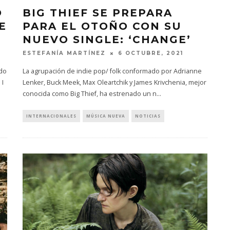
O
BIG THIEF SE PREPARA
E
PARA EL OTOÑO CON SU
NUEVO SINGLE: ‘CHANGE’
ESTEFANÍA MARTÍNEZ
6 OCTUBRE, 2021
ado
La agrupación de indie pop/ folk conformado por Adrianne
 I
Lenker, Buck Meek, Max Oleartchik y James Krivchenia, mejor
conocida como Big Thief, ha estrenado un n
...
INTERNACIONALES
MÚSICA NUEVA
NOTICIAS