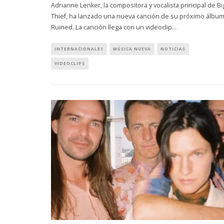
Adrianne Lenker, la compositora y vocalista principal de Bi
Thief, ha lanzado una nueva canción de su próximo álbum
Ruined. La canción llega con un videoclip
...
INTERNACIONALES
MÚSICA NUEVA
NOTICIAS
VIDEOCLIPS
MONET IN B
FRAGILIDA
CON 
7 AGO