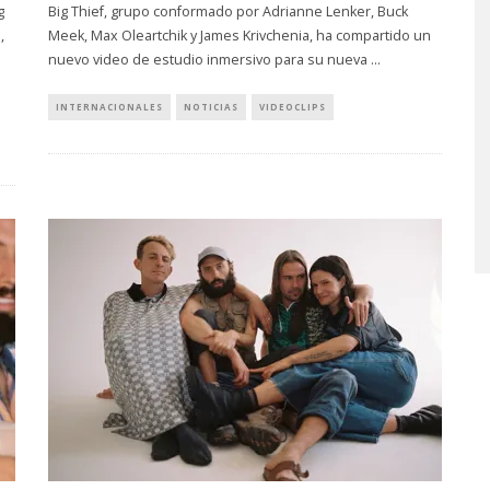
g
Big Thief, grupo conformado por Adrianne Lenker, Buck
,
Meek, Max Oleartchik y James Krivchenia, ha compartido un
nuevo video de estudio inmersivo para su nueva
...
INTERNACIONALES
NOTICIAS
VIDEOCLIPS
LUE EXPLORA LA
JOAQUINA COMPARTE
D DEL TIEMPO
‘VERANO EN LA CIUDAD’
‘ALONSO’
7 AGOSTO, 2026
STO, 2026