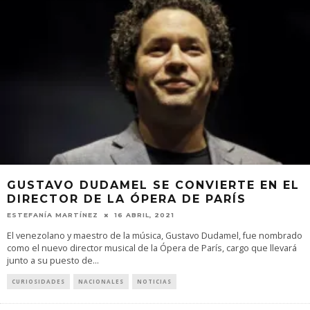
GUSTAVO DUDAMEL SE CONVIERTE EN EL
DIRECTOR DE LA ÓPERA DE PARÍS
ESTEFANÍA MARTÍNEZ
16 ABRIL, 2021
El venezolano y maestro de la música, Gustavo Dudamel, fue nombrado
como el nuevo director musical de la Ópera de París, cargo que llevará
junto a su puesto de
...
CURIOSIDADES
NACIONALES
NOTICIAS