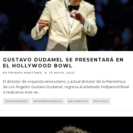
GUSTAVO DUDAMEL SE PRESENTARÁ EN
EL HOLLYWOOD BOWL
ESTEFANÍA MARTÍNEZ
12 MAYO, 2021
El director de orquesta venezolano, y actual director de la Filarmónica
de Los Ángeles Gustavo Dudamel, regresa al aclamado Hollywood Bowl
a realizarse este ve
...
CURIOSIDADES
INTERNACIONALES
NACIONALES
NOTICIAS