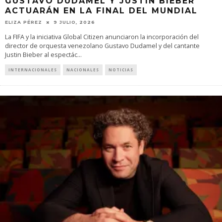
GUSTAVO DUDAMEL Y JUSTIN BIEBER
ACTUARÁN EN LA FINAL DEL MUNDIAL
ELIZA PÉREZ
9 JULIO, 2026
La FIFA y la iniciativa Global Citizen anunciaron la incorporación del
director de orquesta venezolano Gustavo Dudamel y del cantante
Justin Bieber al espectác
...
INTERNACIONALES
NACIONALES
NOTICIAS