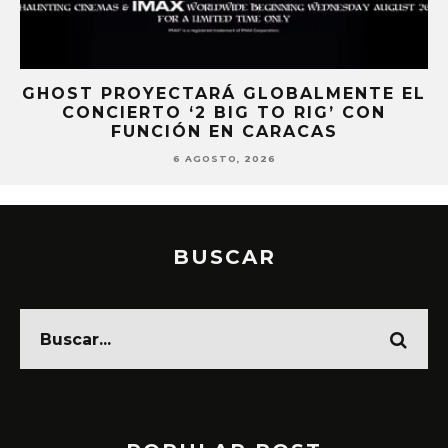
VO
GHOST PROYECTARÁ GLOBALMENTE EL
CONCIERTO ‘2 BIG TO RIG’ CON
Á
FUNCIÓN EN CARACAS
6 AGOSTO, 2026
BUSCAR