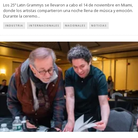
Los 25º Latin Grammys se llevaron a cabo el 14 de noviembre en Miami,
donde los artistas compartieron una noche llena de música y emoción.
Durante la ceremo
...
INDUSTRIA
INTERNACIONALES
NACIONALES
NOTICIAS