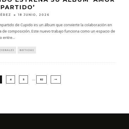
PARTIDO’
PÉREZ
18 JUNIO, 2026
partido de Cupido es un álbum que convierte la colaboración en
a de composición. Este nuevo trabajo funciona como un espacio de
o entre
...
CIONALES
NOTICIAS
…
4
5
82