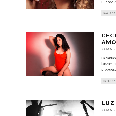
Buenos A
NACIONA
CEC
AMO
ELIZA 
La cantan
lanzamien
propuest
INTERNA
LUZ
ELIZA 