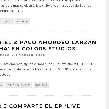
 de la semana pasada supimos que el concierto que los
es de la música electrónica, Kraftwerk, en la ciudad de Buenos
gentina, había s
...
CIONALES
NOTICIAS
RIEL & PACO AMOROSO LANZAN
 HA’ EN COLORS STUDIOS
PÉREZ
3 AGOSTO, 2026
& Paco Amoroso siguen el ímpetu de su nuevo álbum FREE SPIRITS
resentación del tema Ha Ha en COLORSxSTUDIOS, el cual forma
este ál
...
IA
INTERNACIONALES
NOTICIAS
O J COMPARTE EL EP ‘LIVE