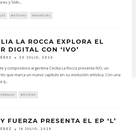
ires y Sídn
...
LES
NOTICIAS
VIDEOCLIPS
DANIELLE PONDER ANUNCI
ILIA LA ROCCA EXPLORA EL
NUEVO ÁLBUM Y ADELANT
R DIGITAL CON ‘IVO’
‘SUN AND MOON’
PÉREZ
20 JULIO, 2026
6 AGOSTO, 2026
te y compositora argentina Cecilia La Rocca presenta IVO, un
to que marca un nuevo capítulo en su evolución artística. Con una
a q
...
CIONALES
NOTICIAS
 Y FUERZA PRESENTA EL EP ‘L’
PÉREZ
16 JULIO, 2026