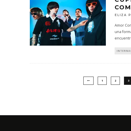
COM
ELIZA 
Amor Com
una form
encuentr
INTERNA
1
2
3