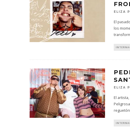
FRO
ELIZA 
El pasado
los mome
transfor
INTERNA
PED
SAN
ELIZA 
El artist
Peligrosa
reguetón
INTERNA