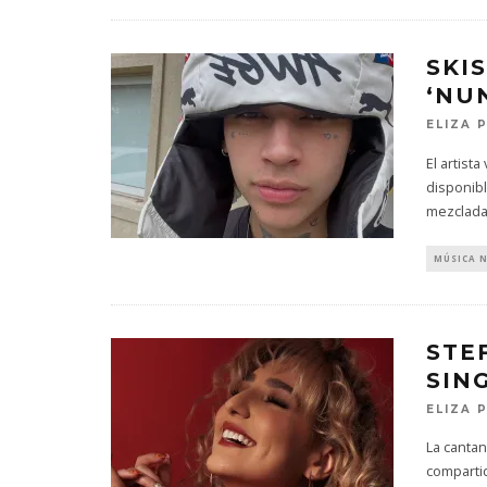
SKI
‘NU
ELIZA 
El artist
disponibl
mezclada
MÚSICA 
STE
SING
ELIZA 
La cantan
compartid