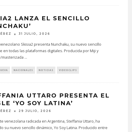
SIA2 LANZA EL SENCILLO
NCHAKU’
PÉREZ
31 JULIO, 2026
a venezolano Skisia2 presenta Nunchaku, su nuevo sencillo
e en todas las plataformas digitales. Producida por Miji y
/masterizada
...
NUEVA
NACIONALES
NOTICIAS
VIDEOCLIPS
FFANIA UTTARO PRESENTA EL
LE ‘YO SOY LATINA’
PÉREZ
29 JULIO, 2026
te venezolana radicada en Argentina, Steffania Uttaro, ha
o su nuevo sencillo dinámico, Yo Soy Latina. Producido entre