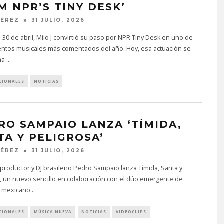
M NPR’S TINY DESK’
PÉREZ
31 JULIO, 2026
 30 de abril, Milo J convirtió su paso por NPR Tiny Desk en uno de
ntos musicales más comentados del año. Hoy, esa actuación se
ma
...
CIONALES
NOTICIAS
RO SAMPAIO LANZA ‘TÍMIDA,
TA Y PELIGROSA’
PÉREZ
31 JULIO, 2026
a, productor y DJ brasileño Pedro Sampaio lanza Tímida, Santa y
, un nuevo sencillo en colaboración con el dúo emergente de
 mexicano
...
CIONALES
MÚSICA NUEVA
NOTICIAS
VIDEOCLIPS