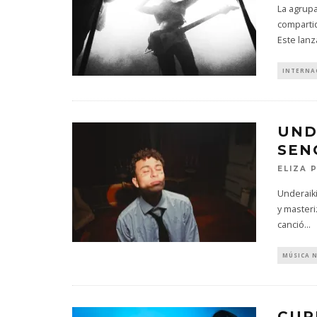
La agrupa
compartid
Este lanz
INTERNA
UND
SEN
ELIZA 
Underaiki
y masteri
canció
...
MÚSICA 
CUP