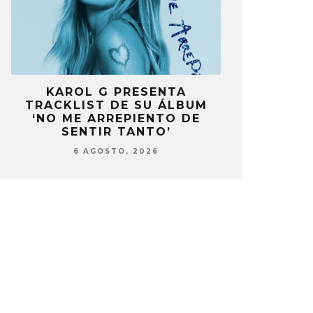
A
KAROL G PRESENTA
FANS DE
A
TRACKLIST DE SU ÁLBUM
MOLESTOS 
‘NO ME ARREPIENTO DE
CELEBRA
SENTIR TANTO’
ANIV
6 AGOSTO, 2026
6 AG