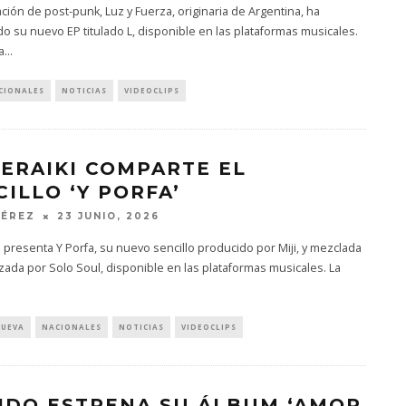
ción de post-punk, Luz y Fuerza, originaria de Argentina, ha
o su nuevo EP titulado L, disponible en las plataformas musicales.
a
...
CIONALES
NOTICIAS
VIDEOCLIPS
ERAIKI COMPARTE EL
CILLO ‘Y PORFA’
PÉREZ
23 JUNIO, 2026
 presenta Y Porfa, su nuevo sencillo producido por Miji, y mezclada
zada por Solo Soul, disponible en las plataformas musicales. La
NUEVA
NACIONALES
NOTICIAS
VIDEOCLIPS
IDO ESTRENA SU ÁLBUM ‘AMOR