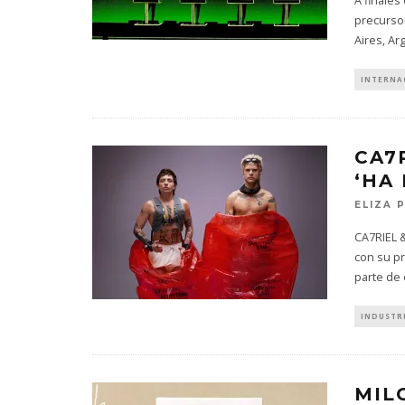
A finales
precursor
Aires, Ar
INTERNA
CA7
‘HA
ELIZA 
CA7RIEL 
con su p
parte de 
INDUSTR
MIL