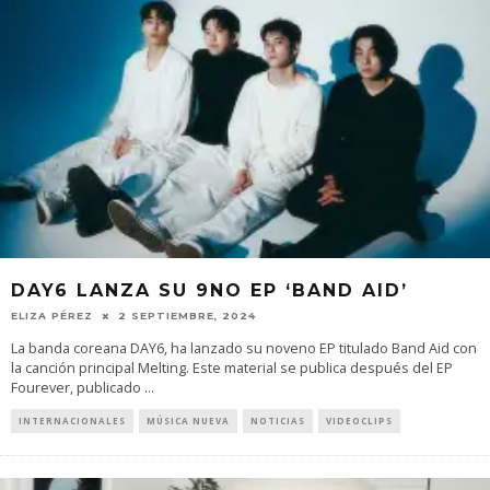
DAY6 LANZA SU 9NO EP ‘BAND AID’
ELIZA PÉREZ
2 SEPTIEMBRE, 2024
La banda coreana DAY6, ha lanzado su noveno EP titulado Band Aid con
la canción principal Melting. Este material se publica después del EP
Fourever, publicado
...
INTERNACIONALES
MÚSICA NUEVA
NOTICIAS
VIDEOCLIPS