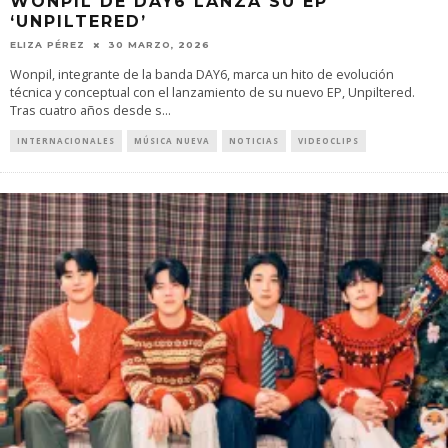
WONPIL DE DAY6 LANZA SU EP
‘UNPILTERED’
ELIZA PÉREZ
30 MARZO, 2026
Wonpil, integrante de la banda DAY6, marca un hito de evolución
técnica y conceptual con el lanzamiento de su nuevo EP, Unpiltered.
Tras cuatro años desde s
...
INTERNACIONALES
MÚSICA NUEVA
NOTICIAS
VIDEOCLIPS