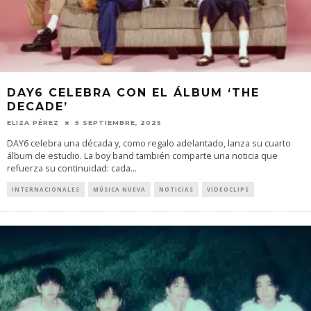
DAY6 CELEBRA CON EL ÁLBUM ‘THE
DECADE’
ELIZA PÉREZ
5 SEPTIEMBRE, 2025
DAY6 celebra una década y, como regalo adelantado, lanza su cuarto
álbum de estudio. La boy band también comparte una noticia que
refuerza su continuidad: cada
...
INTERNACIONALES
MÚSICA NUEVA
NOTICIAS
VIDEOCLIPS