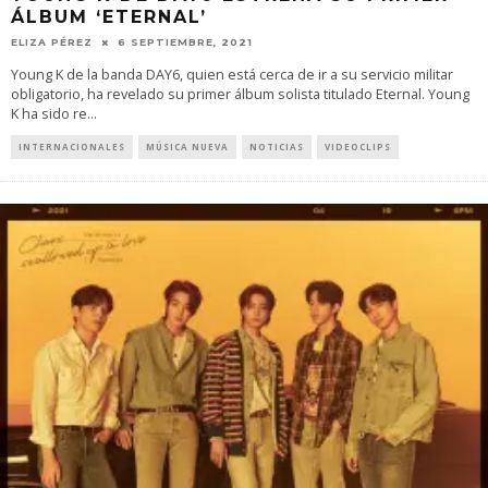
ÁLBUM ‘ETERNAL’
ELIZA PÉREZ
6 SEPTIEMBRE, 2021
Young K de la banda DAY6, quien está cerca de ir a su servicio militar
obligatorio, ha revelado su primer álbum solista titulado Eternal. Young
K ha sido re
...
INTERNACIONALES
MÚSICA NUEVA
NOTICIAS
VIDEOCLIPS