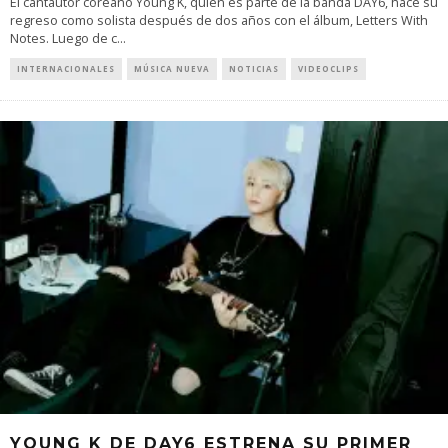
El cantautor coreano Young K, quien es parte de la banda DAY6, hace su
regreso como solista después de dos años con el álbum, Letters With
Notes. Luego de c
...
INTERNACIONALES
MÚSICA NUEVA
NOTICIAS
VIDEOCLIPS
YOUNG K DE DAY6 ESTRENA SU PRIMER