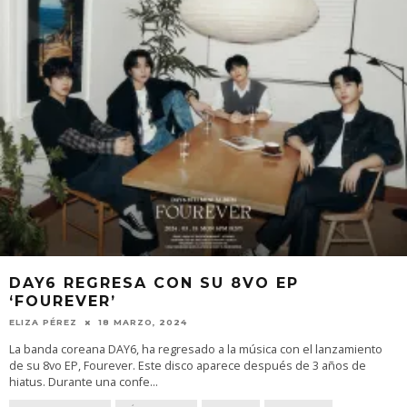
DAY6 REGRESA CON SU 8VO EP
‘FOUREVER’
ELIZA PÉREZ
18 MARZO, 2024
La banda coreana DAY6, ha regresado a la música con el lanzamiento
de su 8vo EP, Fourever. Este disco aparece después de 3 años de
hiatus. Durante una confe
...