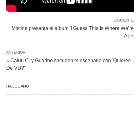
SIGUIENTE
Mistine presenta el álbum 'I Guess This Is Where We’re
At' »
ANTERIOR
« Caluu C. y Guarino sacuden el escenario con 'Quieres
De VD?'
HACE 1 AÑO