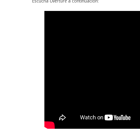
Escucha
Overture
a continuación: