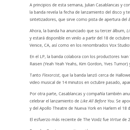
A principios de esta semana, Julian Casablancas y co
la banda revela la fecha de lanzamiento del disco y
sintetizadores, que sirve como pista de apertura del 
Ahora, la banda ha anunciado que su tercer álbum,
L
y estará disponible en vinilo a partir del 18 de octubre
Venice, CA, así como en los renombrados Vox Studio
En el LP, la banda colabora con los productores Iva
Raisen (Yeah Yeah Yeahs, Kim Gordon, Yves Tumor) y 
Tanto
Flexorcist
, que la banda lanzó cerca de Hall
video musical de 14 minutos en octubre pasado, apar
Por otra parte, Casablancas y compañía también anu
celebrar el lanzamiento de
Like All Before You
. Se apo
y del Apollo Theatre de Nueva York en Harlem el 18 d
El esfuerzo más reciente de The Voidz fue
Virtue
de 2