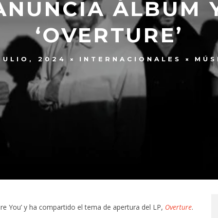
 ANUNCIA ÁLBUM 
‘OVERTURE’
JULIO, 2024
INTERNACIONALES
MÚS
ore You’ y ha compartido el tema de apertura del LP,
Overture
.