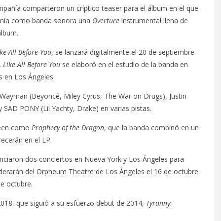
mpañía comparteron un críptico teaser para el álbum en el que
 tenía como banda sonora una
Overture
instrumental llena de
álbum.
ike All Before You
, se lanzará digitalmente el 20 de septiembre
.
Like All Before You
se elaboró en el estudio de la banda en
s en Los Ángeles.
n Wayman (Beyoncé, Miley Cyrus, The War on Drugs), Justin
SAD PONY (Lil Yachty, Drake) en varias pistas.
oween como
Prophecy of the Dragon
, que la banda combinó en un
ecerán en el LP.
nciaron dos conciertos en Nueva York y Los Ángeles para
derarán del Orpheum Theatre de Los Ángeles el 16 de octubre
e octubre.
018, que siguió a su esfuerzo debut de 2014,
Tyranny
.