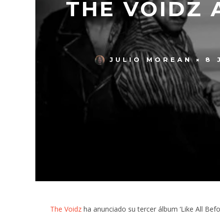
THE VOIDZ
JULIO MOREAN
8 
The Voidz
ha anunciado su tercer álbum ‘Like All Bef