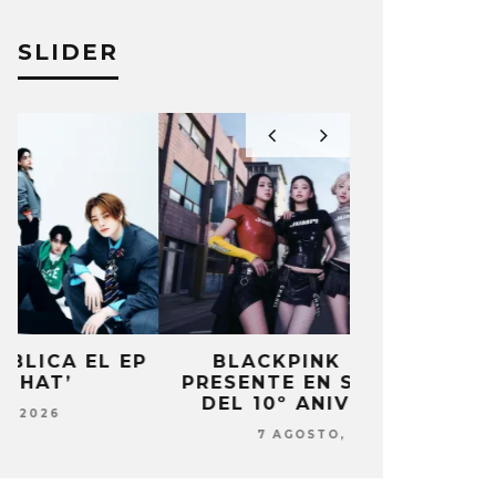
SLIDER
P
BLACKPINK ESTARÁ
DANIELA 
PRESENTE EN SU EVENTO
NUEVA ERA 
DEL 10º ANIVERSARIO
7 AG
7 AGOSTO, 2026