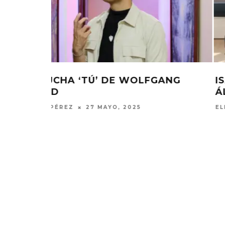
UNCIA
LORDE REGRESA CON EL SINGLE
US’
‘WHAT WAS THAT’
ELIZA PÉREZ
24 ABRIL, 2025