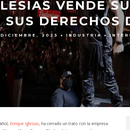
GLESIAS VENDE S
Y SUS DERECHOS 
 DICIEMBRE, 2023
INDUSTRIA
INTER
pañol,
Enrique Iglesias
, ha cerrado un trato con la empresa