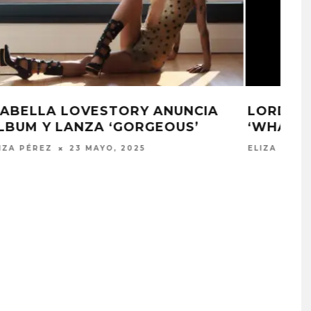
YEULE LANZA EL SENCILLO
‘EVANGELIC GIRL IS A GUN’
ELIZA PÉREZ
9 ABRIL, 2025