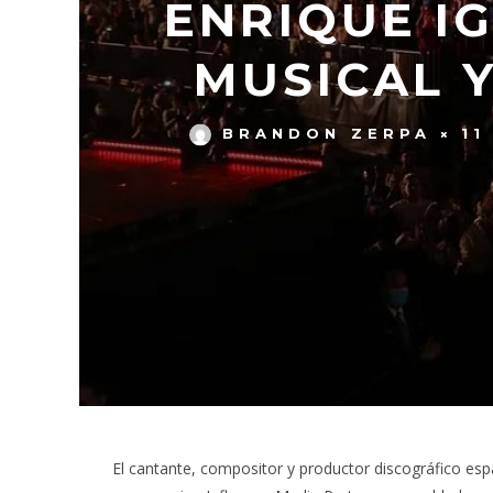
ENRIQUE I
MUSICAL 
BRANDON ZERPA
11
El cantante, compositor y productor discográfico es