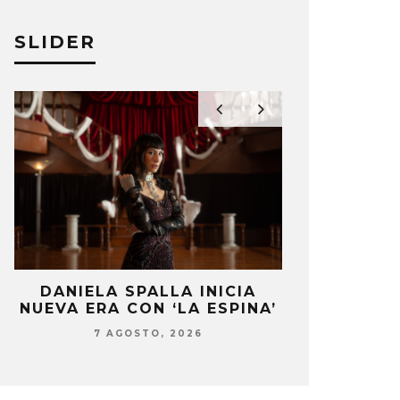
EICY UNEN FUERZAS EN ‘LAS
UNEN EN ‘
BUJAS DEL JACUZZI’
SLIDER
ANDRÉS PÉRE
ÉS PÉREZ
19 ENERO, 2024
DANIELA SPALLA INICIA
CARLY RAE 
NUEVA ERA CON ‘LA ESPINA’
‘DON’T LE
DANC
7 AGOSTO, 2026
7 AG