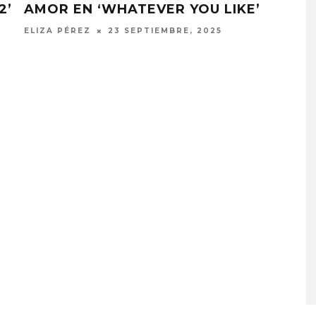
2’
AMOR EN ‘WHATEVER YOU LIKE’
GRE
BUR
ELIZA PÉREZ
23 SEPTIEMBRE, 2025
ANDR
 PUBLICA EL EP
BLACKPINK ESTARÁ
 & THAT’
PRESENTE EN SU EVENTO
DEL 10º ANIVERSARIO
STO, 2026
7 AGOSTO, 2026