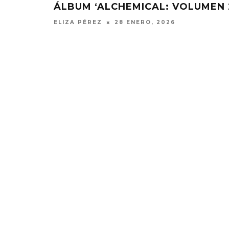
ÁLBUM ‘ALCHEMICAL: VOLUMEN 
ELIZA PÉREZ
28 ENERO, 2026
A
JOAQUINA COMPARTE
STRAY KIDS
‘VERANO EN LA CIUDAD’
‘THIS
7 AGOSTO, 2026
7 AGO