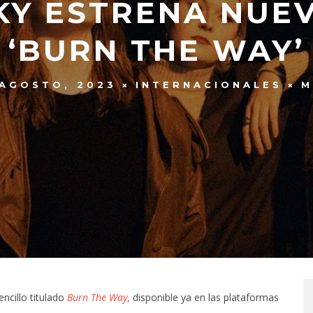
KY ESTRENA NUEV
‘BURN THE WAY’
 AGOSTO, 2023
INTERNACIONALES
M
cillo titulado
Burn The Way
,
disponible ya en las plataformas