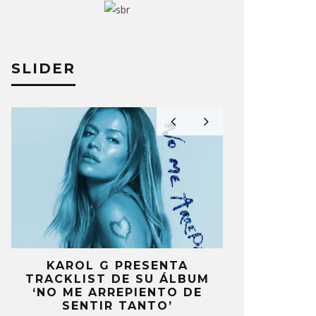
I UCHIS Y PESO PLUMA
PRINCE R
MPARTEN VIDEOCLIP PARA
BALLESTE
UAL QUE UN ÁNGEL’
SENCILLO 
SLIDER
ÉS PÉREZ
18 ENERO, 2024
ANDRÉS PÉRE
KAROL G PRESENTA
FANS DE
TRACKLIST DE SU ÁLBUM
MOLESTOS 
’
‘NO ME ARREPIENTO DE
CELEBRA
S
SENTIR TANTO’
ANIV