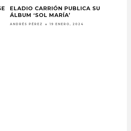
SE
ELADIO CARRIÓN PUBLICA SU
KAL
ÁLBUM ‘SOL MARÍA’
CO
‘IG
ANDRÉS PÉREZ
19 ENERO, 2024
ANDR
 EL AGUA ABRE
GHOST PROYECTARÁ
CAPÍTULO CON
GLOBALMENTE EL
, PUERTA’
CONCIERTO ‘2 BIG TO RIG
CON FUNCIÓN EN CARACA
STO, 2026