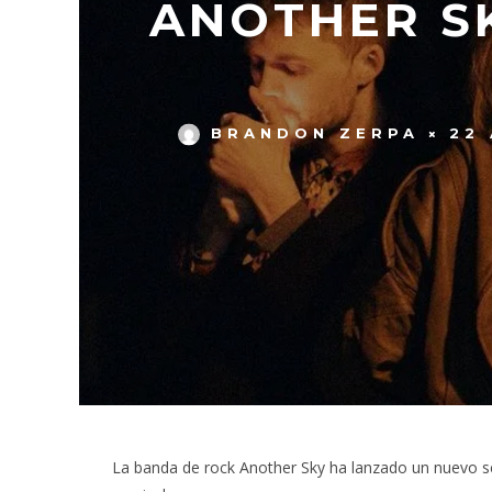
ANOTHER S
BRANDON ZERPA
22
La banda de rock Another Sky ha lanzado un nuevo sen