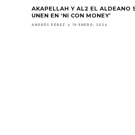
INGLE
AKAPELLAH Y AL2 EL ALDEANO 
UNEN EN ‘NI CON MONEY’
ANDRÉS PÉREZ
19 ENERO, 2024
EDGAR BAJO
UN NUEVO 
‘CAMPO
6 AGO