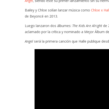
Angel
,
siendo este su primer lanzamiento sin su herm
Bailey y Chloe solían lanzar música como
Chloe x Hal
de Beyoncé en 2013.
Luego lanzaron dos álbumes:
The Kids Are Alright
de 
aclamado por la crítica y nominado a Mejor Álbum 
Angel
será la primera canción que Halle publique des