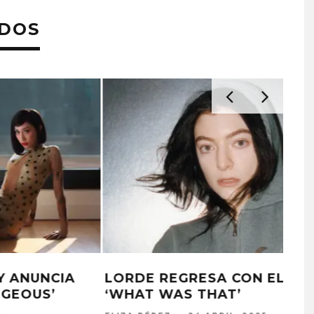
ADOS
YEULE LANZA EL SENCILLO
‘EVANGELIC GIRL IS A GUN’