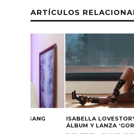
ARTÍCULOS RELACION
UNCIA
LORDE REGRESA CON EL SINGLE
US’
‘WHAT WAS THAT’