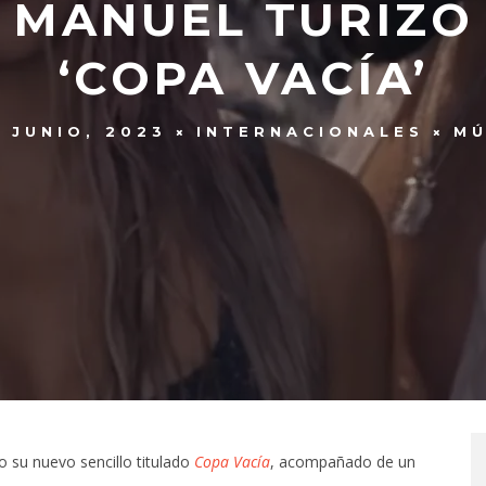
Y MANUEL TURIZO
‘COPA VACÍA’
 JUNIO, 2023
INTERNACIONALES
MÚ
 su nuevo sencillo titulado
Copa Vacía
, acompañado de un