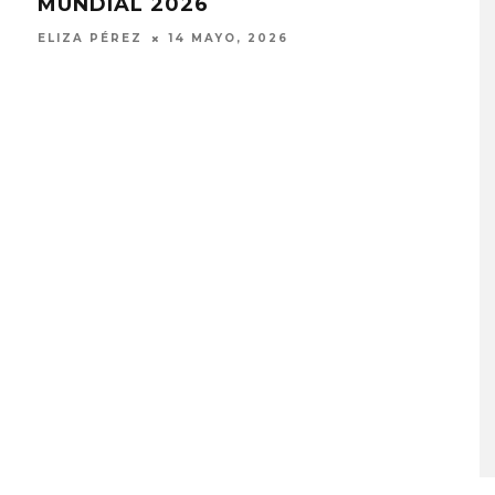
A COMPARTE
STRAY KIDS PUBLICA EL E
N LA CIUDAD’
‘THIS & THAT’
STO, 2026
7 AGOSTO, 2026