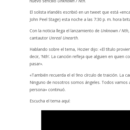
nuevo sencillo
Unknown / Nth
.
El solista irlandés escribió en un tweet que está «en
John Peel Stage) esta noche a las 7:30 p. m. hora brit
Con la noticia llega el lanzamiento de
Unknown / Nth
cantautor
Unreal Unearth
.
Hablando sobre el tema, Hozier dijo: «El título prov
decir, ‘Nth’. La canción refleja que alguien en quien 
pasar».
«También recuerda el el 9no círculo de traición. La c
Ninguno de nosotros somos ángeles. Todos vamos a 
persona» continuó.
Escucha el tema aquí: