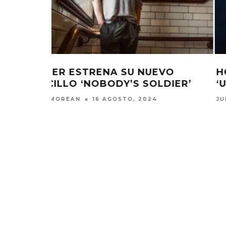
VO EP
NOAH KAHAN Y HOZIER SE UNEN
EN UNA NUEVA VERSIÓN DE
‘NORTHERN ATTITUDE’
JULIO MOREAN
10 NOVIEMBRE, 2023
MONET IN BLUE EXPLORA LA
JOAQUIN
FRAGILIDAD DEL TIEMPO
‘VERANO E
CON ‘ALONSO’
7 AGO
7 AGOSTO, 2026