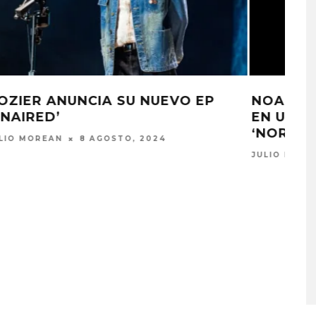
HOZIER ESTRENÓ SU NUEVA
CANCIÓN EN VIVO ‘JACKBOOT
JUMP’
ADRIANA GONZÁLEZ OLIVO
25 NOVIEMBRE,
2019
A COMPARTE
STRAY KIDS PUBLICA EL E
N LA CIUDAD’
‘THIS & THAT’
STO, 2026
7 AGOSTO, 2026