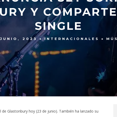
URY Y COMPARTE
SINGLE
 JUNIO, 2023
INTERNACIONALES
MÚ
l de Glastonbury hoy (23 de junio). También ha lanzado su