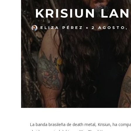
KRISIUN LA
ELIZA PÉREZ
2 AGOSTO,
La banda brasileña de death metal, Krisiun, ha comp