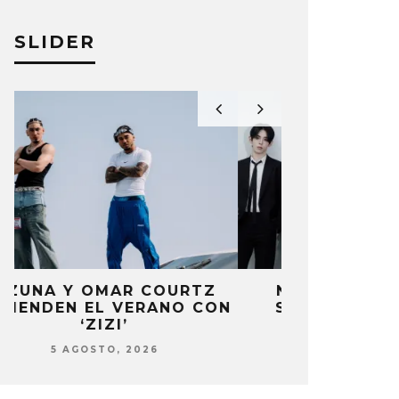
SLIDER
NOWZ COMPARTE EL
POL GRA
N
SENCILLO ‘ACHILLES’
GUARDIA EN
5 AGOSTO, 2026
5 AG