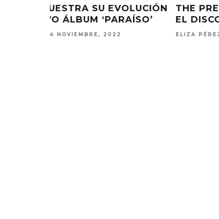
COMPARTE
ABRAXAS LANZA SU ÁLBUM DEB
S’
‘MONTE CARLO’
ELIZA PÉREZ
28 OCTUBRE, 2022
KISS OF LIFE LANZA EL
CHANGING 
SENCILLO ‘SWEAT’
FIRE LA
AGAINST
4 AGOSTO, 2026
5 AGO