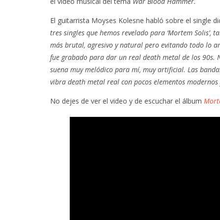
el video musical del tema
War Blood Hammer.
El guitarrista Moyses Kolesne habló sobre el single d
tres singles que hemos revelado para ‘Mortem Solis’, t
más brutal, agresivo y natural pero evitando todo lo a
fue grabado para dar un real death metal de los 90s. N
suena muy melódico para mí, muy artificial. Las banda
vibra death metal real con pocos elementos modernos y K
No dejes de ver el video y de escuchar el álbum
Mort