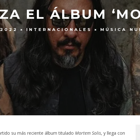
NZA EL ÁLBUM ‘MO
 2022
INTERNACIONALES
MÚSICA NU
artido su más reciente álbum titulado
Mortem Solis
, y llega con