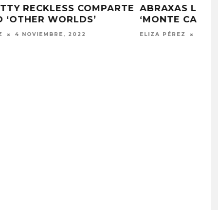
UT
SURL LANZA SU PRIMER ÁLBUM ‘OF
US’
ELIZA PÉREZ
25 OCTUBRE, 2022
PLACES IN THE
OZUNA Y OMAR COURTZ
NZA ‘A CASE
ENCIENDEN EL VERANO CO
 THE WORLD’
‘ZIZI’
STO, 2026
5 AGOSTO, 2026