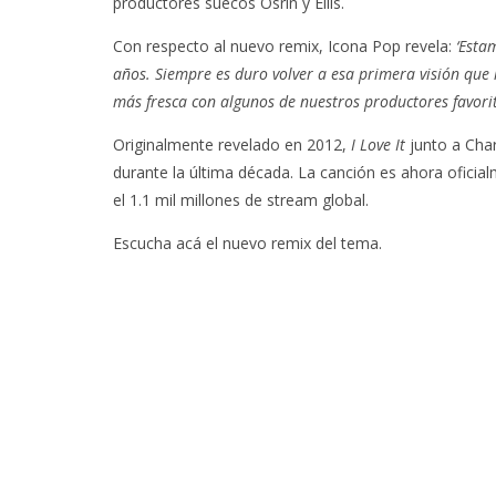
productores suecos Osrin y Ellis.
Con respecto al nuevo remix, Icona Pop revela:
‘Esta
años. Siempre es duro volver a esa primera visión que
más fresca con algunos de nuestros productores favorit
Originalmente revelado en 2012,
I Love It
junto a Cha
durante la última década. La canción es ahora oficia
el 1.1 mil millones de stream global.
Escucha acá el nuevo remix del tema.