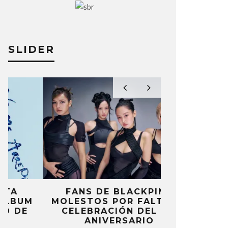
SLIDER
FANS DE BLACKPINK
BLIND CHA
MOLESTOS POR FALTA DE
CON DOB
CELEBRACIÓN DEL 10º
ANUNCI
ANIVERSARIO
‘PAI