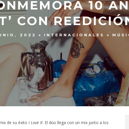
ONMEMORA 10 AÑO
IT’ CON REEDICIÓ
UNIO, 2022
INTERNACIONALES
MÚSI
mix de su éxito
I Love It
. El dúo llega con un mix junto a los