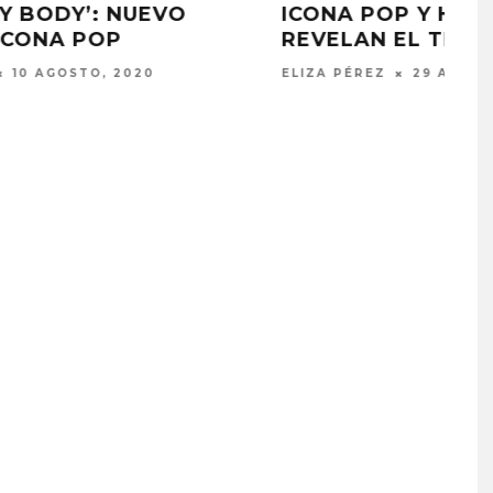
ICONA POP Y HAYDEN JAMES
REVELAN EL TEMA ‘RIGHT TIME’
ELIZA PÉREZ
29 ABRIL, 2020
PROYECTARÁ
KAROL G PRESENTA
LMENTE EL
TRACKLIST DE SU ÁLBUM
‘2 BIG TO RIG’
‘NO ME ARREPIENTO DE
ÓN EN CARACAS
SENTIR TANTO’