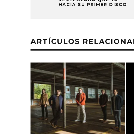
HACIA SU PRIMER DISCO
ARTÍCULOS RELACION
MONET IN BLUE EXPLORA LA
JOAQUIN
FRAGILIDAD DEL TIEMPO
‘VERANO E
CON ‘ALONSO’
7 AGO
7 AGOSTO, 2026