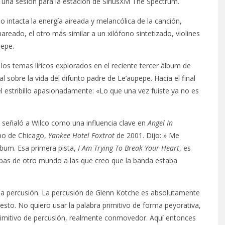
n una sesión para la estación de SiriusXM The Spectrum.
 intacta la energía aireada y melancólica de la canción,
reado, el otro más similar a un xilófono sintetizado, violines
pepe.
os temas líricos explorados en el reciente tercer álbum de
l sobre la vida del difunto padre de Le’aupepe. Hacia el final
l estribillo apasionadamente: «Lo que una vez fuiste ya no es
 señaló a Wilco como una influencia clave en
Angel In
po de Chicago,
Yankee Hotel Foxtrot
de 2001. Dijo: » Me
bum. Esa primera pista,
I Am Trying To Break Your Heart
, es
ebas de otro mundo a las que creo que la banda estaba
s la percusión. La percusión de Glenn Kotche es absolutamente
esto. No quiero usar la palabra primitivo de forma peyorativa,
rimitivo de percusión, realmente conmovedor. Aquí entonces