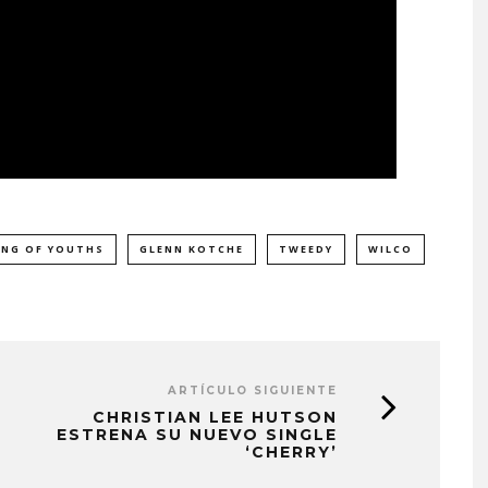
NG OF YOUTHS
GLENN KOTCHE
TWEEDY
WILCO
ARTÍCULO SIGUIENTE
CHRISTIAN LEE HUTSON
ESTRENA SU NUEVO SINGLE
‘CHERRY’