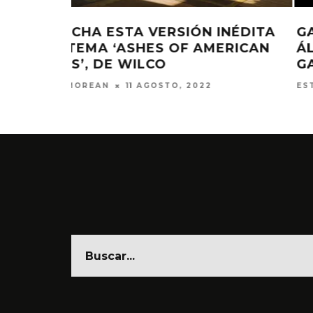
INÉDITA
GANG OF YOUTHS ANUNCIA NUE
ERICAN
ÁLBUM Y COMPARTEN ‘TEND TH
GARDEN’
ESTEFANÍA MARTÍNEZ
11 NOVIEMBRE, 2021