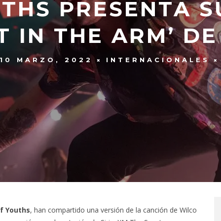
THS PRESENTA S
T IN THE ARM’ D
10 MARZO, 2022
INTERNACIONALES
f Youths
, han compartido una versión de la canción de Wilco