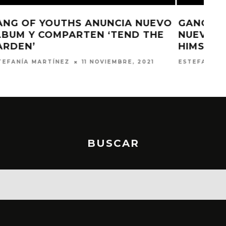
VO
GANG OF YOUTHS PRESENTA UNA
E
NUEVA CANCIÓN ‘THE MAN
HIMSELF’
ESTEFANÍA MARTÍNEZ
7 OCTUBRE, 2021
BUSCAR