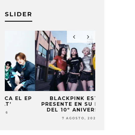
SLIDER
P
BLACKPINK ESTARÁ
DANIELA 
PRESENTE EN SU EVENTO
NUEVA ERA 
DEL 10º ANIVERSARIO
7 AG
7 AGOSTO, 2026