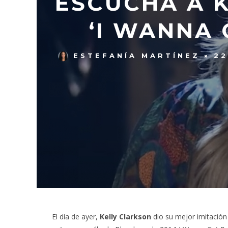
ESCUCHA A 
‘I WANNA 
ESTEFANÍA MARTÍNEZ
22
El día de ayer,
Kelly Clarkson
dio su mejor imitación