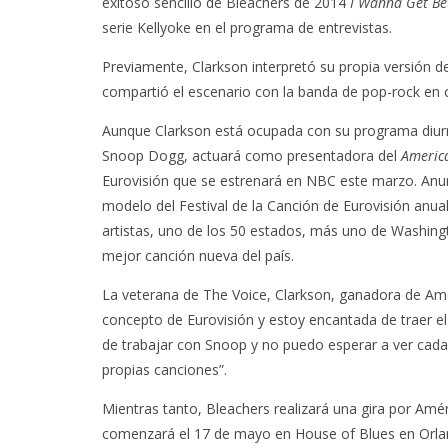
exitoso sencillo de Bleachers de 2014
I Wanna Get Be
serie Kellyoke en el programa de entrevistas.
Previamente, Clarkson interpretó su propia versión 
compartió el escenario con la banda de pop-rock en c
Aunque Clarkson está ocupada con su programa diurn
Snoop Dogg, actuará como presentadora del
Americ
Eurovisión que se estrenará en NBC este marzo. Anun
modelo del Festival de la Canción de Eurovisión anu
artistas, uno de los 50 estados, más uno de Washingto
mejor canción nueva del país.
La veterana de The Voice, Clarkson, ganadora de Amer
concepto de Eurovisión y estoy encantada de traer 
de trabajar con Snoop y no puedo esperar a ver cada 
propias canciones”.
Mientras tanto, Bleachers realizará una gira por Amér
comenzará el 17 de mayo en House of Blues en Orland