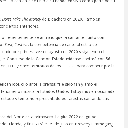
tter.
La cantante se unió a su banda en vivo como parte de su
de
Don’t Take The Money
de Bleachers en 2020. También
onciertos anteriores.
o, recientemente se anunció que la cantante, junto con
an Song Contest
, la competencia de canto al estilo de
ciado por primera vez en agosto de 2020 y siguiendo el
al, el Concurso de la Canción Estadounidense contará con 56
n, D.C. y cinco territorios de los EE. UU, para competir por la
ican Idol, dijo ante la prensa: “He sido fan y amo el
el fenómeno musical a Estados Unidos. Estoy muy emocionada
estado y territorio representado por artistas cantando sus
ica del Norte esta primavera. La gira 2022 del grupo
o, Florida, y finalizará el 29 de julio en Brewery Ommegang