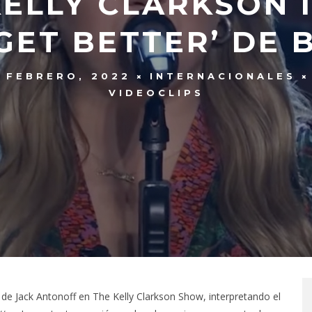
KELLY CLARKSON 
GET BETTER’ DE
 FEBRERO, 2022
INTERNACIONALES
VIDEOCLIPS
 de Jack Antonoff en The Kelly Clarkson Show, interpretando el