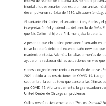
motivo de reunión de la banda tras no haber present
triunfal a los escenarios que esperan con ansias mús
desempolvaron su éxito de 1980,
Misunderstanding
,
El cantante Phil Collins, el tecladista Tony Banks y el
interpretación fiel y extendida, del sencillo de
Duke
. E
que Nic Collins, el hijo de Phil, manejaba la batería.
A pesar de que Phil Collins permaneció sentado en un
tocar la betería debido al extenso daño nervioso que 
mantenido intacta. Además, las altas armonías de lo
ayudaron a restaurar dichas actuaciones en vivo que
Genesis originalmente tenía la intención de lanzar
The
2021 debido a las restricciones de COVID-19. Luego,
septiembre, la banda tuvo que cancelar las últimas 
por COVID-19. Afortunadamente, la gira estadounid
United Center de Chicago sin problemas.
Collins reveló recientemente que
The Last Domino? T