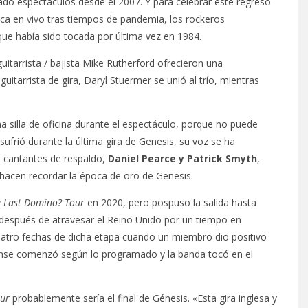
ado espectáculos desde el 2007. Y para celebrar este regreso
ica en vivo tras tiempos de pandemia, los rockeros
 que había sido tocada por última vez en 1984.
 guitarrista / bajista Mike Rutherford ofrecieron una
l guitarrista de gira, Daryl Stuermer se unió al trío, mientras
a silla de oficina durante el espectáculo, porque no puede
sufrió durante la última gira de Genesis, su voz se ha
s cantantes de respaldo,
Daniel Pearce y Patrick Smyth
,
 hacen recordar la época de oro de Genesis.
 Last Domino? Tour
en 2020, pero pospuso la salida hasta
 después de atravesar el Reino Unido por un tiempo en
cuatro fechas de dicha etapa cuando un miembro dio positivo
ense comenzó según lo programado y la banda tocó en el
our
probablemente sería el final de Génesis. «Esta gira inglesa y