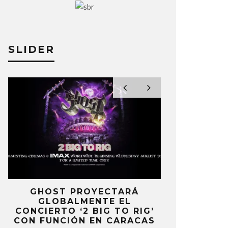
SLIDER
MÚSICA UN DÍA COMO HOY (29 –
LORDE C
E FEBRERO)
VERSIÓN D
EN EL LIV
 DOMINGO HERRERA
29 ENERO, 2018
ERNESTO ROD
E
GHOST PROYECTARÁ
KAROL 
GLOBALMENTE EL
TRACKLIST
CONCIERTO ‘2 BIG TO RIG’
‘NO ME A
CON FUNCIÓN EN CARACAS
SENTI