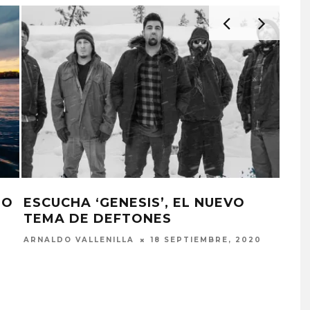
LO
ESCUCHA ‘GENESIS’, EL NUEVO
LA 
TEMA DE DEFTONES
4 D
ARNALDO VALLENILLA
18 SEPTIEMBRE, 2020
JOSÉ
EDGAR BAJO EL AGUA ABR
UN NUEVO CAPÍTULO CON
‘CAMPO, PUERTA’
6 AGOSTO, 2026