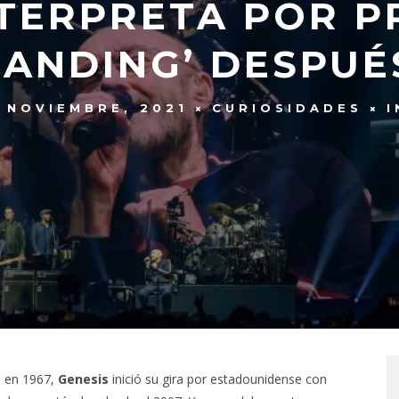
NTERPRETA POR P
ANDING’ DESPUÉ
7 NOVIEMBRE, 2021
CURIOSIDADES
I
o en 1967,
Genesis
inició su gira por estadounidense con