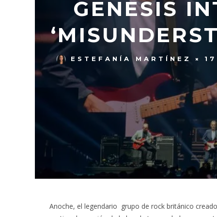
GENESIS I
‘MISUNDERST
ESTEFANÍA MARTÍNEZ
1
Anoche, el legendario grupo de rock británico cread