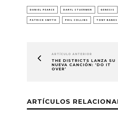
DANIEL PEARCE
DARYL STUERMER
GENESIS
PATRICK SMYTH
PHIL COLLINS
TONY BANKS
ARTÍCULO ANTERIOR
THE DISTRICTS LANZA SU
NUEVA CANCIÓN: ‘DO IT
OVER’
ARTÍCULOS RELACION