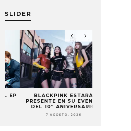
SLIDER
P
BLACKPINK ESTARÁ
DANIELA 
PRESENTE EN SU EVENTO
NUEVA ERA 
DEL 10º ANIVERSARIO
7 AG
7 AGOSTO, 2026