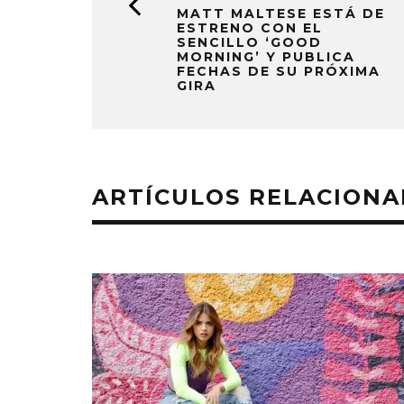
MATT MALTESE ESTÁ DE
ESTRENO CON EL
SENCILLO ‘GOOD
MORNING’ Y PUBLICA
FECHAS DE SU PRÓXIMA
GIRA
ARTÍCULOS RELACION
MONET IN BLUE EXPLORA LA
JOAQUIN
FRAGILIDAD DEL TIEMPO
‘VERANO E
CON ‘ALONSO’
7 AGO
7 AGOSTO, 2026