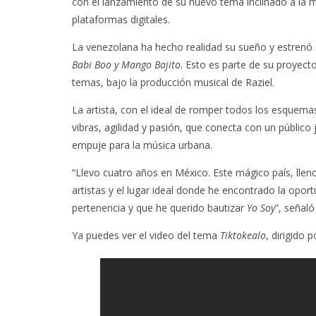
con el lanzamiento de su nuevo tema inclinado a la 
plataformas digitales.
La venezolana ha hecho realidad su sueño y estrenó 
Babi Boo y Mango Bajito
. Esto es parte de su proyec
temas, bajo la producción musical de Raziel.
La artista, con el ideal de romper todos los esquem
vibras, agilidad y pasión, que conecta con un público
empuje para la música urbana.
“Llevo cuatro años en México. Este mágico país, llen
artistas y el lugar ideal donde he encontrado la opo
pertenencia y que he querido bautizar
Yo Soy
”, señal
Ya puedes ver el video del tema
Tiktokealo
, dirigido 