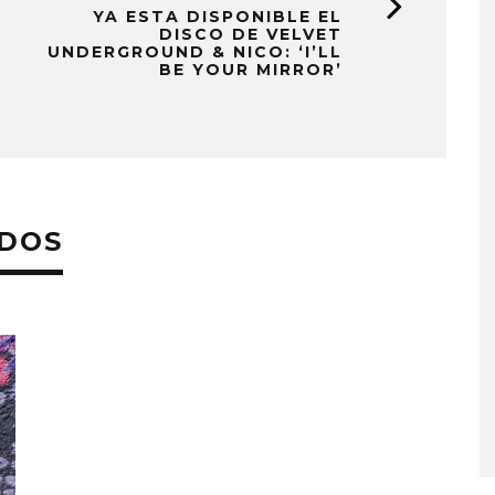
YA ESTA DISPONIBLE EL
DISCO DE VELVET
UNDERGROUND & NICO: ‘I’LL
BE YOUR MIRROR’
ADOS
A COMPARTE
STRAY KIDS PUBLICA EL E
N LA CIUDAD’
‘THIS & THAT’
STO, 2026
7 AGOSTO, 2026