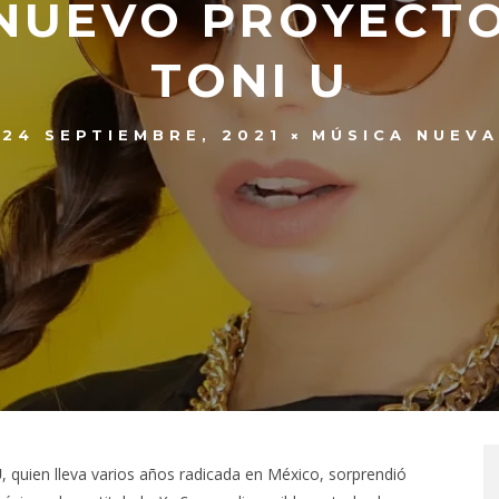
L NUEVO PROYECT
TONI U
24 SEPTIEMBRE, 2021
MÚSICA NUEVA
U
, quien lleva varios años radicada en México, sorprendió