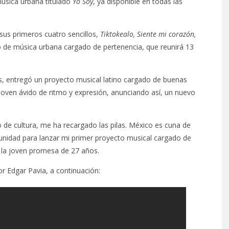
música urbana titulado
Yo Soy
, ya disponible en todas las
sus primeros cuatro sencillos,
Tiktokealo, Siente mi corazón,
to de música urbana cargado de pertenencia, que reunirá 13
as, entregó un proyecto musical latino cargado de buenas
 joven ávido de ritmo y expresión, anunciando así, un nuevo
o de cultura, me ha recargado las pilas. México es cuna de
rtunidad para lanzar mi primer proyecto musical cargado de
ó la joven promesa de 27 años.
por Edgar Pavia, a continuación: