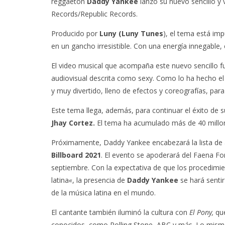
reggaetón
Daddy Yankee
lanzó su nuevo sencillo y 
Records/Republic Records.
Producido por
Luny (Luny Tunes
), el tema está im
en un gancho irresistible. Con una energía innegable
El video musical que acompaña este nuevo sencillo fu
audiovisual descrita como sexy. Como lo ha hecho el c
y muy divertido, lleno de efectos y coreografías, para
Este tema llega, además, para continuar el éxito de s
Jhay Cortez.
El tema ha acumulado más de 40 millo
Próximamente,
Daddy Yankee encabezará la lista de a
Billboard 2021
. El evento se apoderará del Faena Fo
septiembre. Con la expectativa de que los procedimien
latina
«
, la presencia de
Daddy Yankee
se hará sentir
de la música latina en el mundo.
El cantante también iluminó la cultura con
El Pony,
qu
conocidos, como Rolling Stone, ABC y más. Lo mism