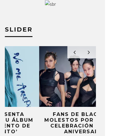
SLIDER
FANS DE BLACKPINK
BLIND CHA
MOLESTOS POR FALTA DE
CON DOB
CELEBRACIÓN DEL 10º
ANUNCI
ANIVERSARIO
‘PAI