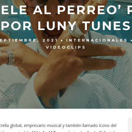
TELE AL PERREO’
POR LUNY TUNES
SEPTIEMBRE, 2021
INTERNACIONALES
VIDEOCLIPS
rella global, empresario musical y también llamado ícono del