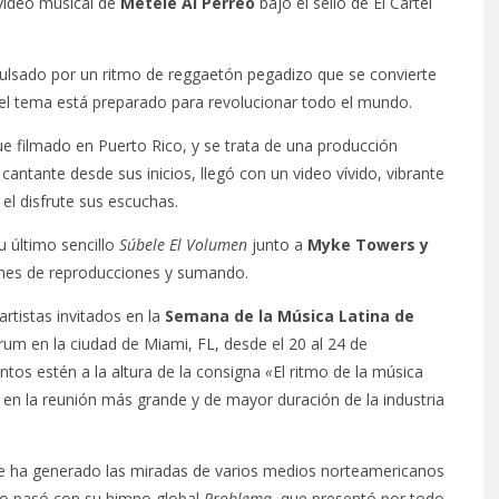
video musical
de
Métele Al Perreo
bajo el sello de El Cartel
pulsado por un ritmo de reggaetón pegadizo que se convierte
, el tema está preparado para revolucionar todo el mundo.
e filmado en Puerto Rico, y se trata de una producción
antante desde sus inicios, llegó con un video vívido, vibrante
 el disfrute sus escuchas.
u último sencillo
Súbele El Volumen
junto a
Myke Towers y
nes de reproducciones y sumando.
rtistas invitados en la
Semana de la Música Latina de
rum en la ciudad de Miami, FL, desde el 20 al 24 de
tos estén a la altura de la consigna
«
El ritmo de la música
 en la reunión más grande y de mayor duración de la industria
e ha generado las miradas de varios medios norteamericanos
o pasó con su himno global
Problema
, que presentó por todo