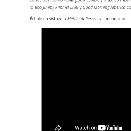
lo alto
Jimmy Kimmel Live!
y
Good Morning America
co
Échale un vistazo a
Métele Al Perreo
a continuación: