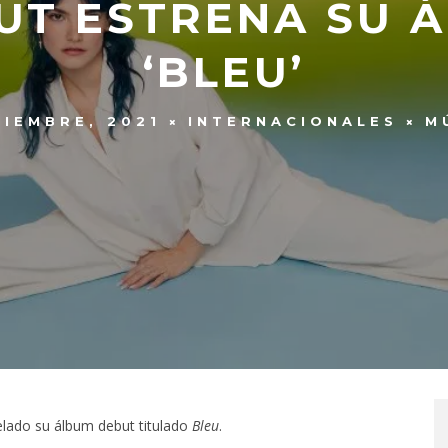
FUT ESTRENA SU 
‘BLEU’
TIEMBRE, 2021
INTERNACIONALES
M
velado su álbum debut titulado
Bleu
.