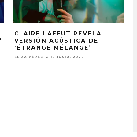
CLAIRE LAFFUT REVELA
’
VERSIÓN ACÚSTICA DE
‘ÉTRANGE MÉLANGE’
ELIZA PÉREZ
19 JUNIO, 2020
LUE EXPLORA LA
JOAQUINA COMPARTE
D DEL TIEMPO
‘VERANO EN LA CIUDAD’
‘ALONSO’
7 AGOSTO, 2026
STO, 2026