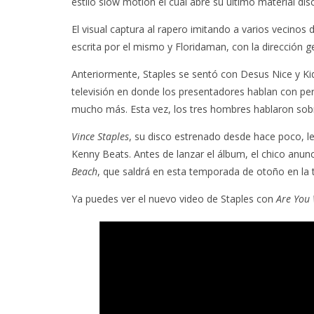
estilo slow motion el cual abre su último material d
El visual captura al rapero imitando a varios vecinos
escrita por el mismo y Floridaman, con la dirección g
Anteriormente, Staples se sentó con Desus Nice y K
televisión en donde los presentadores hablan con pers
mucho más. Esta vez, los tres hombres hablaron sobre
Vince Staples
, su disco estrenado desde hace poco, le
Kenny Beats. Antes de lanzar el álbum, el chico anun
Beach
, que saldrá en esta temporada de otoño en la
Ya puedes ver el nuevo video de Staples con
Are You 