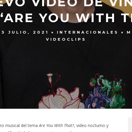
EVO VIDEO DE VI
‘ARE YOU WITH 
13 JULIO, 2021
INTERNACIONALES
M
VIDEOCLIPS
eo musical del tema
Are You With That?
, video nocturno y