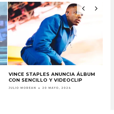
VINCE STAPLES ANUNCIA ÁLBUM
EAR
CON SENCILLO Y VIDEOCLIP
STA
KISS OF LIFE LANZA EL
CAL
SENCILLO ‘SWEAT’
JULIO MOREAN
20 MAYO, 2024
JULI
4 AGOSTO, 2026