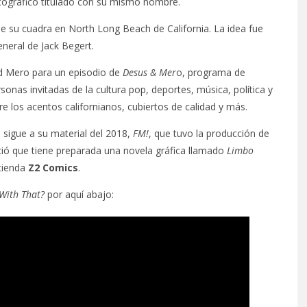
iscográfico titulado con su mismo nombre.
 de su cuadra en North Long Beach de California. La idea fue
eneral de Jack Begert.
id Mero para un episodio de
Desus & Mer
o, programa de
onas invitadas de la cultura pop, deportes, música, política y
 los acentos californianos, cubiertos de calidad y más.
 sigue a su material del 2018,
FM!
, que tuvo la producción de
ció que tiene preparada una novela gráfica llamado
Limbo
 tienda
Z2 Comics
.
With That?
por aquí abajo: