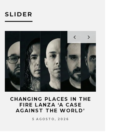
SLIDER
L SWEATSHIRT Y VINCE
KENNY BE
PLES SE REÚNEN EN ‘THE
DEBUT ‘LO
CHANGING PLACES IN THE
OZUNA Y 
IPHATE’
FIRE LANZA ‘A CASE
ENCIENDEN 
ELIZA PÉREZ
AGAINST THE WORLD’
‘
O MOREAN
19 SEPTIEMBRE, 2023
5 AGOSTO, 2026
5 AG