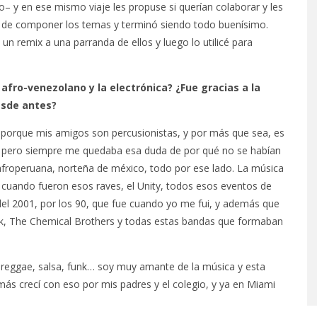
– y en ese mismo viaje les propuse si querían colaborar y les
r de componer los temas y terminó siendo todo buenísimo.
un remix a una parranda de ellos y luego lo utilicé para
 afro-venezolano y la electrónica? ¿Fue gracias a la
esde antes?
orque mis amigos son percusionistas, y por más que sea, es
, pero siempre me quedaba esa duda de por qué no se habían
froperuana, norteña de méxico, todo por ese lado. La música
s cuando fueron esos raves, el Unity, todos esos eventos de
el 2001, por los 90, que fue cuando yo me fui, y además que
nk, The Chemical Brothers y todas estas bandas que formaban
OMPARTE EL
POL GRANCH BAJA LA
 ‘ACHILLES’
GUARDIA EN ‘PRINCIPIANTE
: reggae, salsa, funk… soy muy amante de la música y esta
STO, 2026
5 AGOSTO, 2026
más crecí con eso por mis padres y el colegio, y ya en Miami
.