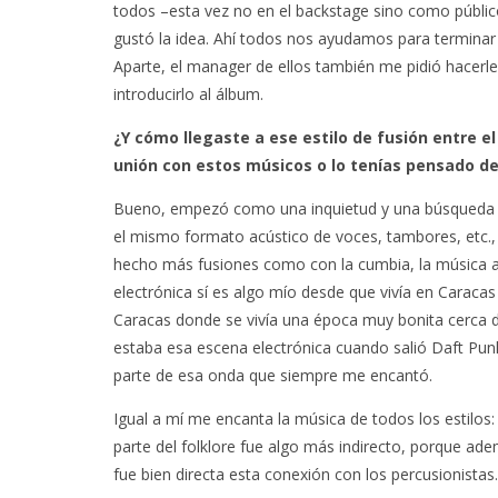
todos –esta vez no en el backstage sino como público
gustó la idea. Ahí todos nos ayudamos para termina
Aparte, el manager de ellos también me pidió hacerle 
introducirlo al álbum.
¿Y cómo llegaste a ese estilo de fusión entre el
unión con estos músicos o lo tenías pensado d
Bueno, empezó como una inquietud y una búsqueda p
el mismo formato acústico de voces, tambores, etc.
hecho más fusiones como con la cumbia, la música a
electrónica sí es algo mío desde que vivía en Caraca
Caracas donde se vivía una época muy bonita cerca d
estaba esa escena electrónica cuando salió Daft Pu
OZUNA Y OMAR COURTZ
NOWZ C
parte de esa onda que siempre me encantó.
ENCIENDEN EL VERANO CON
SENCILLO
‘ZIZI’
Igual a mí me encanta la música de todos los estilos
5 AGO
5 AGOSTO, 2026
parte del folklore fue algo más indirecto, porque ade
fue bien directa esta conexión con los percusionistas