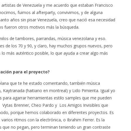
n artistas de Venezuela y me acuerdo que estaban Francisco
imos, fuimos al afterparty, convivimos, y de alguna
anto años sin pisar Venezuela, creo que nació esa necesidad
os fueron otros motivos más la búsqueda.
nilos de tambores, parrandas, música venezolana y eso.
s de los 70 y 90, y claro, hay muchos grupos nuevos, pero
 lo más auténtico posible, lo que ayuda a crear algo más
ración para el proyecto?
zolana que te he estado comentando, también música
Kaytranada (haitiano en montreal) y Lido Pimienta. Igual yo
s para agarrar herramientas estilo samples que me pueden
á Vytas Brenner, Cheo Pardo y Los Amigos Invisibles que
odo, porque hemos colaborado en diferentes proyectos. Es
varios ritmos con la electrónica, o Ibrahim Ferrer. Es la
es que no pegan, pero terminan teniendo un gran contraste