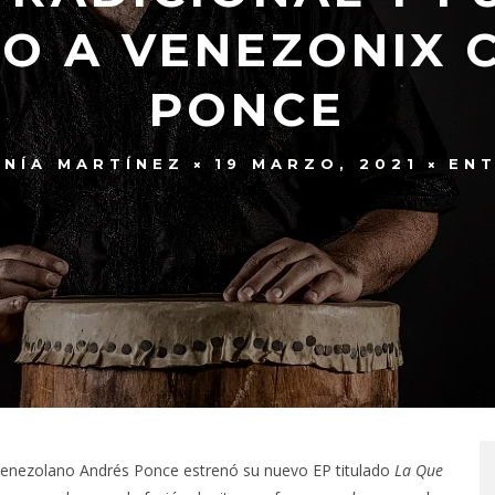
O A VENEZONIX 
PONCE
ANÍA MARTÍNEZ
19 MARZO, 2021
ENT
r venezolano Andrés Ponce estrenó su nuevo EP titulado
La Que