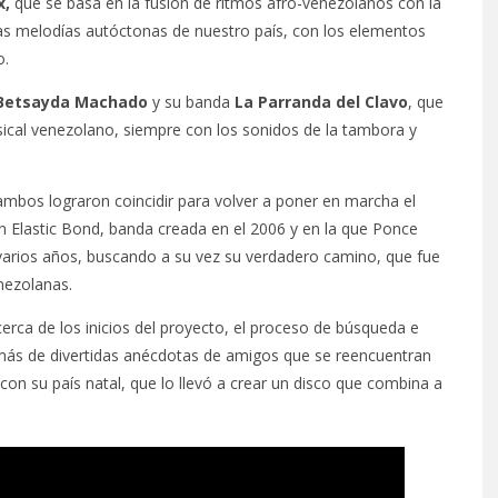
x,
que se basa en la fusión de ritmos afro-venezolanos con la
as melodías autóctonas de nuestro país, con los elementos
o.
Betsayda Machado
y su banda
La Parranda del Clavo
, que
sical venezolano, siempre con los sonidos de la tambora y
ambos lograron coincidir para volver a poner en marcha el
 Elastic Bond, banda creada en el 2006 y en la que Ponce
arios años, buscando a su vez su verdadero camino, que fue
nezolanas.
erca de los inicios del proyecto, el proceso de búsqueda e
demás de divertidas anécdotas de amigos que se reencuentran
on su país natal, que lo llevó a crear un disco que combina a