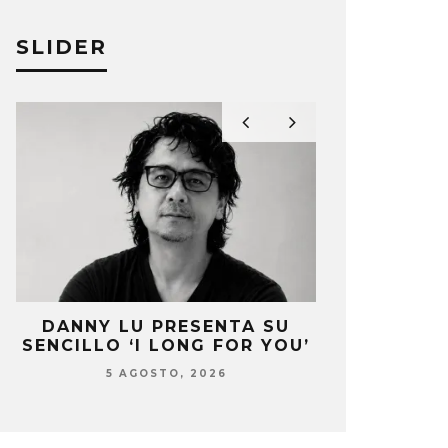
SLIDER
DANNY LU PRESENTA SU
KISS OF 
’
SENCILLO ‘I LONG FOR YOU’
SENCIL
5 AGOSTO, 2026
4 AG