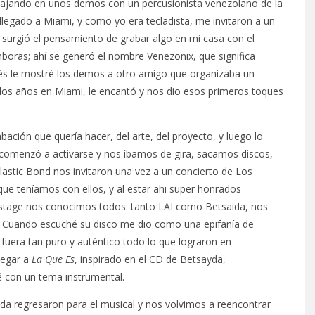
bajando en unos demos con un percusionista venezolano de la
 llegado a Miami, y como yo era tecladista, me invitaron a un
 surgió el pensamiento de grabar algo en mi casa con el
mboras; ahí se generó el nombre Venezonix, que significa
és le mostré los demos a otro amigo que organizaba un
 los años en Miami, le encantó y nos dio esos primeros toques
abación que quería hacer, del arte, del proyecto, y luego lo
 comenzó a activarse y nos íbamos de gira, sacamos discos,
lastic Bond nos invitaron una vez a un concierto de Los
ue teníamos con ellos, y al estar ahi super honrados
stage nos conocimos todos: tanto LAI como Betsaida, nos
 Cuando escuché su disco me dio como una epifanía de
fuera tan puro y auténtico todo lo que lograron en
legar a
La Que Es
, inspirado en el CD de Betsayda,
 con un tema instrumental.
da regresaron para el musical y nos volvimos a reencontrar