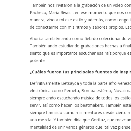
También nos invitaron a la grabación de un video co
Pacheco, María Rivas… en ese momento que nos conoc
manera, vino a mí ese estilo y además, como tengo t
de conectarme con mis ritmos y sabores propios. Es
Ahorita también ando como fiebrúo coleccionando vi
También ando estudiando grabaciones hechas a finale
siento que es importante escuchar esa raíz porque es
potente.
¿Cuáles fueron tus principales fuentes de inspi
Definitivamente Betsayda y toda la parte afro-vene
electrónica como Perneta, Bomba estéreo, Novalima, 
siempre ando escuchando música de todos los estilo
servir, así como hacen los beatmakers. También est
siempre han sido como mis mentores desde cierto m
una mezcla. Y también diría que Gorillaz, que mezclan 
mentalidad de unir varios géneros que, tal vez piens