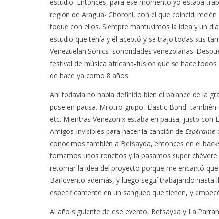
estudio. Entonces, para ese momento yo estaba tra
región de Aragua- Choroní, con el que coincidí recién
toque con ellos. Siempre mantuvimos la idea y un día
estudio que tenía y él aceptó y se trajo todas sus ta
Venezuelan Sonics, sonoridades venezolanas. Despu
festival de música africana-fusión que se hace todos
de hace ya como 8 años.
Ahí todavía no había definido bien el balance de la gr
puse en pausa. Mi otro grupo, Elastic Bond, también
etc. Mientras Venezonix estaba en pausa, justo con E
Amigos Invisibles para hacer la canción de
Espérame
q
conocimos también a Betsayda, entonces en el back
tomamos unos roncitos y la pasamos super chévere.
retomar la idea del proyecto porque me encantó que 
Barlovento además, y luego seguí trabajando hasta l
específicamente en un sangueo que tienen, y empecé
Al año siguiente de ese evento, Betsayda y La Parran