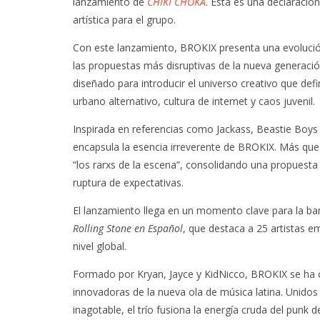
lanzamiento de
CHIKI CHOKA
. Esta es una declaració
artística para el grupo.
Con este lanzamiento, BROKIX presenta una evolució
las propuestas más disruptivas de la nueva generaci
diseñado para introducir el universo creativo que def
urbano alternativo, cultura de internet y caos juvenil.
Inspirada en referencias como Jackass, Beastie Boys 
encapsula la esencia irreverente de BROKIX. Más que 
“los rarxs de la escena”, consolidando una propuesta 
ruptura de expectativas.
El lanzamiento llega en un momento clave para la band
Rolling Stone en Español
, que destaca a 25 artistas em
nivel global.
Formado por Kryan, Jayce y KidNicco, BROKIX se ha
innovadoras de la nueva ola de música latina. Unidos 
inagotable, el trío fusiona la energía cruda del punk d