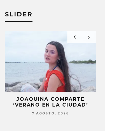
SLIDER
LA
JOAQUINA COMPARTE
STRAY KIDS
‘VERANO EN LA CIUDAD’
‘THI
7 AGOSTO, 2026
7 AG