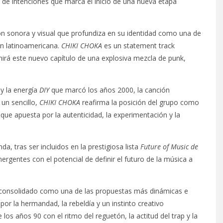
n de intenciones que marca el inicio de una nueva etapa
n sonora y visual que profundiza en su identidad como una de
ón latinoamericana.
CHIKI CHOKA
es un statement track
inirá este nuevo capítulo de una explosiva mezcla de punk,
y la energía
DIY
que marcó los años 2000, la canción
un sencillo,
CHIKI CHOKA
reafirma la posición del grupo como
que apuesta por la autenticidad, la experimentación y la
a, tras ser incluidos en la prestigiosa lista
Future of Music de
ergentes con el potencial de definir el futuro de la música a
 consolidado como una de las propuestas más dinámicas e
por la hermandad, la rebeldía y un instinto creativo
e los años 90 con el ritmo del reguetón, la actitud del trap y la