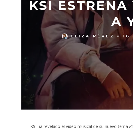
KSI ESTRENA
A 
ELIZA PÉREZ
16
KSI ha revelado el video musical de su nuevo tema
P