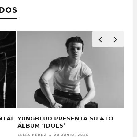
ADOS
YUNGBLUD PUBLICA EL SENCILLO
‘ZOMBIE’
ELIZA PÉREZ
30 MAYO, 2025