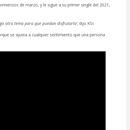
ienzos de marzo, y le sigue a su primer single del 2021,
igo otro tema para que puedan disfrutarlo’,
dijo KSI.
rque se ajusta a cualquier sentimiento que una persona