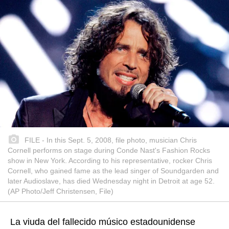
FILE - In this Sept. 5, 2008, file photo, musician Chris
Cornell performs on stage during Conde Nast's Fashion Rocks
show in New York. According to his representative, rocker Chris
Cornell, who gained fame as the lead singer of Soundgarden and
later Audioslave, has died Wednesday night in Detroit at age 52.
(AP Photo/Jeff Christensen, File)
La viuda del fallecido músico estadounidense