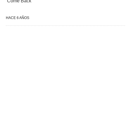
‘Come Back’
HACE 6 AÑOS