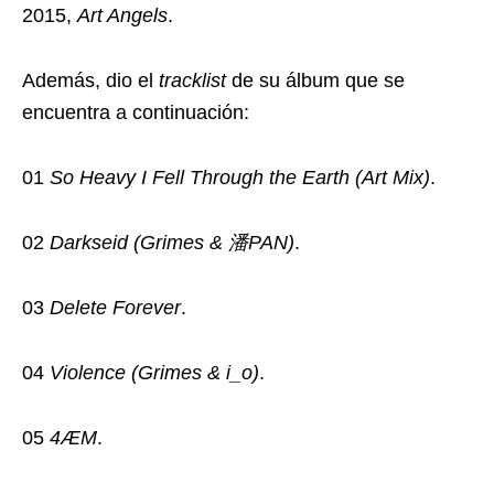
2015,
Art Angels
.
Además, dio el
tracklist
de su álbum que se
encuentra a continuación:
01
So Heavy I Fell Through the Earth (Art Mix)
.
02
Darkseid (Grimes & 潘PAN)
.
03
Delete Forever
.
04
Violence (Grimes & i_o)
.
05
4ÆM
.