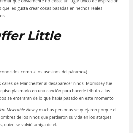
irmar que obviamente no existe un lugar único de inspiración
s que les gusta crear cosas basadas en hechos reales
os.
ffer Little
r conocidos como «Los asesinos del páramo»).
s calles de Mánchester al desaparecer niños. Morrissey fue
quiso plasmarlo en una canción para hacerle tributo a las
dos se enteraran de lo que había pasado en este momento.
I’m Miserable Now
y muchas personas se quejaron porque el
nombres de los niños que perdieron su vida en los ataques.
, quien se volvió amiga de él.