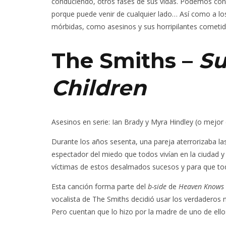
conduciendo, otros fases de sus vidas. Podemos conf
porque puede venir de cualquier lado… Así como a lo
mórbidas, como asesinos y sus horripilantes cometid
The Smiths –
Su
Children
Asesinos en serie
: Ian Brady y Myra Hindley (o mejo
Durante los años sesenta, una pareja aterrorizaba la
espectador del miedo que todos vivían en la ciudad y 
víctimas de estos desalmados sucesos y para que to
Esta canción forma parte del
b-side
de
Heaven Knows 
vocalista de The Smiths decidió usar los verdaderos 
Pero cuentan que lo hizo por la madre de uno de ellos