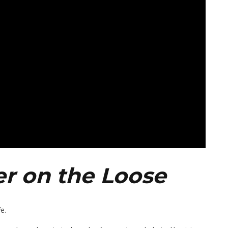
ler on the Loose
fe.