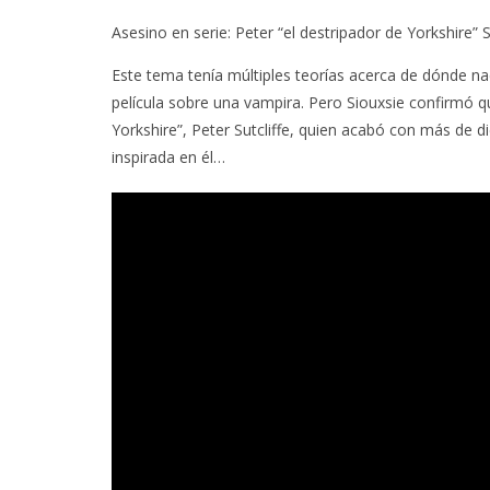
6 AGOSTO, 2026
6 AGO
Asesino en serie
: Peter “el destripador de Yorkshire” Su
Este tema tenía múltiples teorías acerca de dónde na
película sobre una vampira. Pero Siouxsie confirmó q
Yorkshire”, Peter Sutcliffe, quien acabó con más de d
inspirada en él…