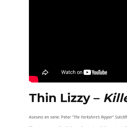
Thin Lizzy –
Kil
Asesino en serie
: Peter “
The Yorkshire’s Ripper
” Sutclif