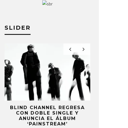
SLIDER
BLIND CHANNEL REGRESA
HAMILTO
CON DOBLE SINGLE Y
SENCILLO ‘
ANUNCIA EL ÁLBUM
W
‘PAINSTREAM’
6 AG