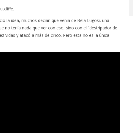
STO, 2026
6 AGOSTO, 2026
tcliffe.
ció la idea, muchos decían que venía de Bela Lugosi, una
ue no tenía nada que ver con eso, sino con el “destripador de
iez vidas y atacó a más de cinco. Pero esta no es la única