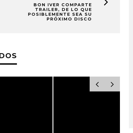
BON IVER COMPARTE
TRAILER, DE LO QUE
POSIBLEMENTE SEA SU
PRÓXIMO DISCO
ADOS
A COMPARTE
STRAY KIDS PUBLICA EL E
N LA CIUDAD’
‘THIS & THAT’
STO, 2026
7 AGOSTO, 2026