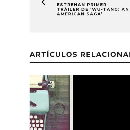
ESTRENAN PRIMER
TRÁILER DE ‘WU-TANG: AN
AMERICAN SAGA’
ARTÍCULOS RELACION
MONET IN BLUE EXPLORA LA
JOAQUIN
FRAGILIDAD DEL TIEMPO
‘VERANO E
CON ‘ALONSO’
7 AGO
7 AGOSTO, 2026