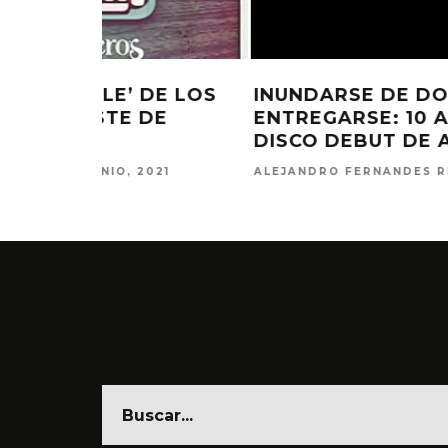
DE LOS
INUNDARSE DE DOLOR Y NO
DE
ENTREGARSE: 10 AÑOS DE SIGO,
DISCO DEBUT DE AMERICANIA
021
ALEJANDRO FERNANDES RIERA
13 MAYO, 20