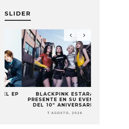
SLIDER
P
BLACKPINK ESTARÁ
DANIELA 
PRESENTE EN SU EVENTO
NUEVA ERA 
DEL 10º ANIVERSARIO
7 AG
7 AGOSTO, 2026