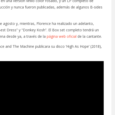
 en una versión vinilo color rosado, y un LP completo de
ucción y nunca fueron publicadas, además de algunos B-sides
de agosto y, mientras, Florence ha realizado un adelanto,
Best Dress” y “Donkey Kosh”. El Box set completo tendrá un
ena desde ya, a través de la
página web oficial
de la cantante.
nce and The Machine publicara su disco ‘High As Hope’ (2018),