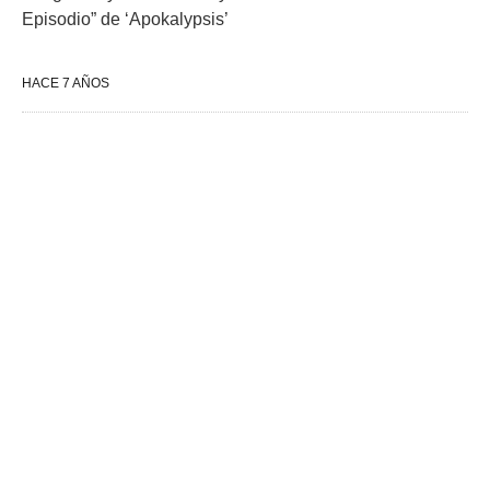
Episodio” de ‘Apokalypsis’
HACE 7 AÑOS