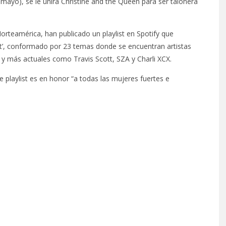
e mayo), se le unirá Christine and the Queen para ser talonera
orteamérica, han publicado un playlist en Spotify que
st’, conformado por 23 temas donde se encuentran artistas
y más actuales como Travis Scott, SZA y Charli XCX.
e playlist es en honor “a todas las mujeres fuertes e