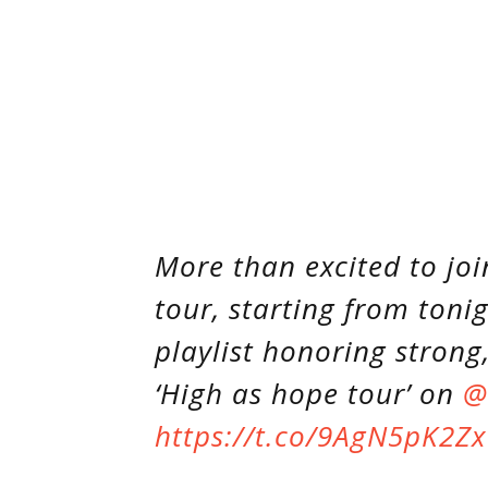
More than excited to jo
tour, starting from toni
playlist honoring strong
‘High as hope tour’ on
@
https://t.co/9AgN5pK2Zx