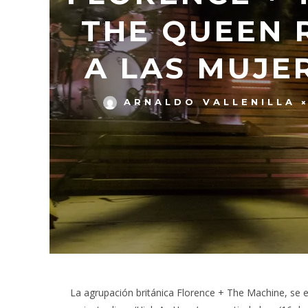
THE QUEEN 
A LAS MUJE
ARNALDO VALLENILLA
La agrupación británica Florence + The Machine, se