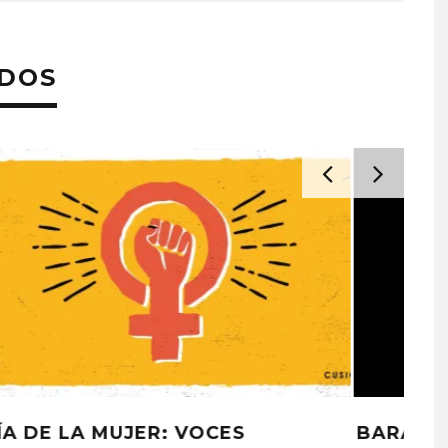
ADOS
PROYECTARÁ
KAROL G PRESENTA
LMENTE EL
TRACKLIST DE SU ÁLBUM
‘2 BIG TO RIG’
‘NO ME ARREPIENTO DE
AVIONES Y DESPEDIDAS:
ÓN EN CARACAS
SENTIR TANTO’