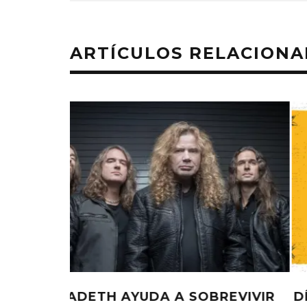
ARTÍCULOS RELACION
EDGAR BAJO EL AGUA ABRE
GHOST 
UN NUEVO CAPÍTULO CON
GLOBA
‘CAMPO, PUERTA’
CONCIERTO 
BARACK OBAMA COMPARTE UN
CON FUNCI
6 AGOSTO, 2026