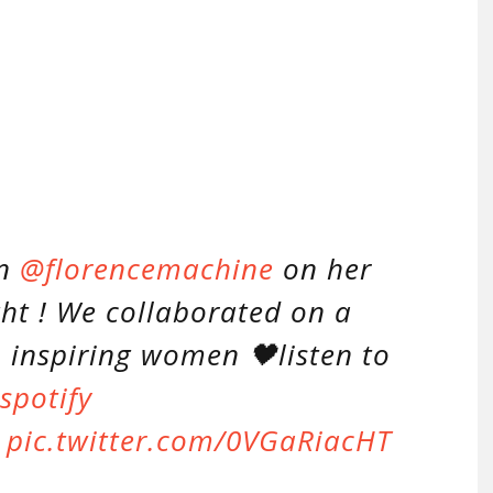
in
@florencemachine
on her
ght ! We collaborated on a
, inspiring women 🖤listen to
spotify
pic.twitter.com/0VGaRiacHT