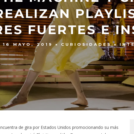
REALIZAN PLAYLI
RES FUERTES E I
16 MAYO, 2019
CURIOSIDADES
INT
 encuentra de gira por Estados Unidos promocionando su más