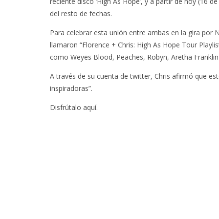
reciente disco ‘High As Hope’, y a partir de hoy (16 d
del resto de fechas.
Para celebrar esta unión entre ambas en la gira por N
llamaron “Florence + Chris: High As Hope Tour Playli
como Weyes Blood, Peaches, Robyn, Aretha Franklin 
A través de su cuenta de twitter, Chris afirmó que est
inspiradoras”.
Disfrútalo aquí.