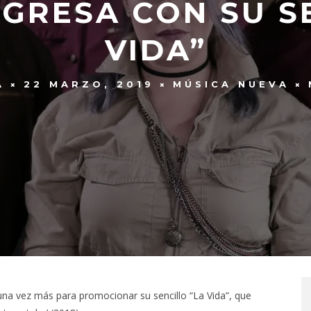
GRESA CON SU S
VIDA”
A
22 MARZO, 2019
MÚSICA NUEVA
una vez más para promocionar su sencillo “La Vida”, que