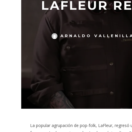
LAFLEUR RE
ARNALDO VALLENILL
La popular agrupación de pop-folk, LaFleur, regresó 