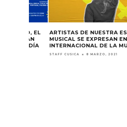
SCENA
AYUDA A NANY DE LAFLEUR EN 
 EL DÍA
REHABILITACIÓN DE MANDÍBULA
UJER
ADRIANA GONZÁLEZ OLIVO
13 NOVIEMBRE, 
EDGAR BAJO EL AGUA ABRE
GHOST 
UN NUEVO CAPÍTULO CON
GLOBA
‘CAMPO, PUERTA’
CONCIERTO 
CON FUNCI
6 AGOSTO, 2026