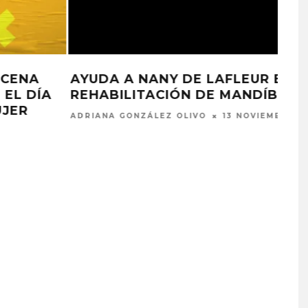
SU
LAFLEUR LLEGARÁ A TEATRO BAR
EL PRÓXIMO 2 DE NOVIEMBRE
2019
ARNALDO VALLENILLA
29 OCTUBRE, 2019
PROYECTARÁ
KAROL G PRESENTA
LMENTE EL
TRACKLIST DE SU ÁLBUM
‘2 BIG TO RIG’
‘NO ME ARREPIENTO DE
ÓN EN CARACAS
SENTIR TANTO’