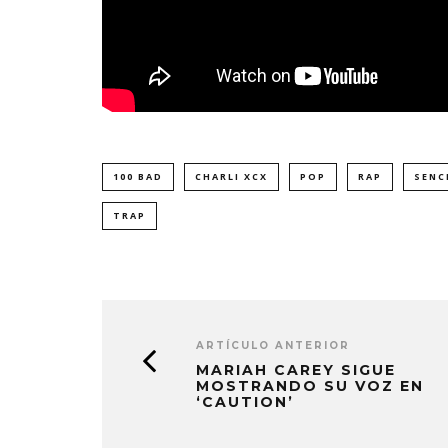
100 BAD
CHARLI XCX
POP
RAP
SENC
TRAP
ARTÍCULO ANTERIOR
MARIAH CAREY SIGUE
MOSTRANDO SU VOZ EN
‘CAUTION’