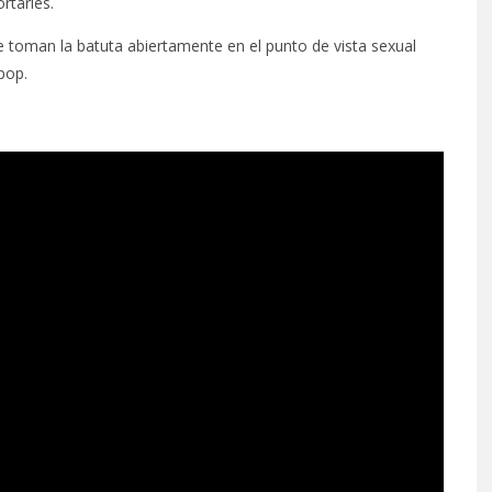
rtarles.
e toman la batuta abiertamente en el punto de vista sexual
pop.