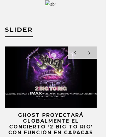
RLI XCX LANZA VIDEO PARA
LORDE CO
AINS OF LOVE’
‘HAMMER’
A PÉREZ
18 NOVIEMBRE, 2025
ELIZA PÉREZ
SLIDER
E
GHOST PROYECTARÁ
KAROL 
GLOBALMENTE EL
TRACKLIST
CONCIERTO ‘2 BIG TO RIG’
‘NO ME A
CON FUNCIÓN EN CARACAS
SENTI