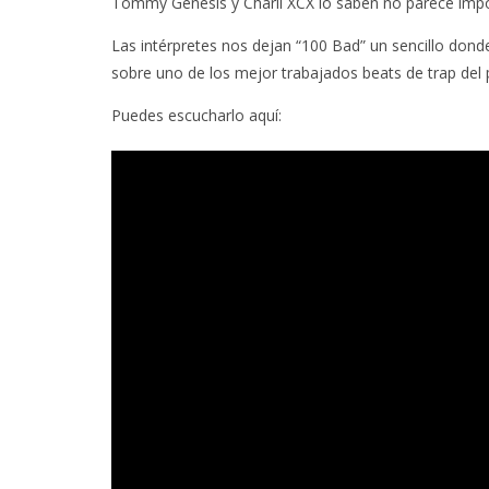
Tommy Genesis y Charli XCX lo saben no parece impo
Las intérpretes nos dejan “100 Bad” un sencillo dond
sobre uno de los mejor trabajados beats de trap del 
Puedes escucharlo aquí: