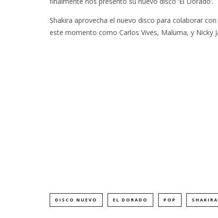
finalmente nos presento su nuevo disco ‘El Dorado’.
Shakira aprovecha el nuevo disco para colaborar con
este momento como Carlos Vives, Maluma, y Nicky 
DISCO NUEVO
EL DORADO
POP
SHAKIRA