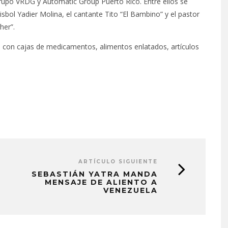
Grupo VRDG y Automatic Group Puerto Rico. Entre ellos se
sbol Yadier Molina, el cantante Tito “El Bambino” y el pastor
her”.
o con cajas de medicamentos, alimentos enlatados, artículos
ARTÍCULO SIGUIENTE
SEBASTIÁN YATRA MANDA
MENSAJE DE ALIENTO A
VENEZUELA