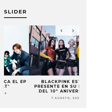
SLIDER
P
BLACKPINK ESTARÁ
DANIELA 
PRESENTE EN SU EVENTO
NUEVA ERA 
DEL 10º ANIVERSARIO
7 AG
7 AGOSTO, 2026