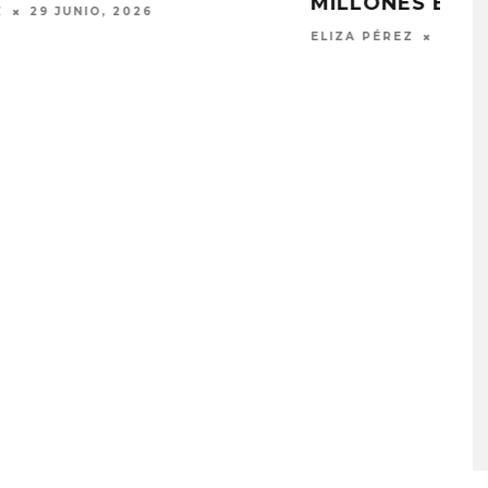
MILLONES EN GIRAS
ELIZA PÉREZ
22 JUNIO, 2026
A COMPARTE
STRAY KIDS PUBLICA EL E
N LA CIUDAD’
‘THIS & THAT’
STO, 2026
7 AGOSTO, 2026