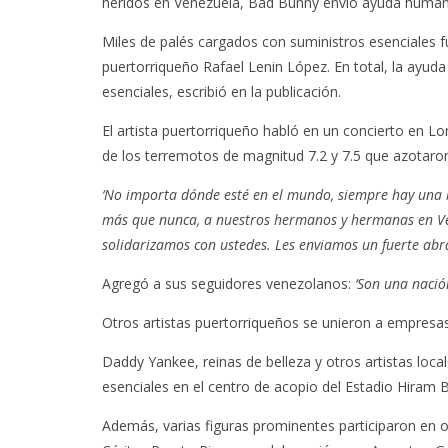
heridos en Venezuela, Bad Bunny envió ayuda humanita
Miles de palés cargados con suministros esenciales f
puertorriqueño Rafael Lenin López. En total, la ayu
esenciales, escribió en la publicación.
El artista puertorriqueño habló en un concierto en L
de los terremotos de magnitud 7.2 y 7.5 que azotaron 
‘No importa dónde esté en el mundo, siempre hay una 
más que nunca, a nuestros hermanos y hermanas en Ven
solidarizamos con ustedes. Les enviamos un fuerte abr
Agregó a sus seguidores venezolanos:
‘Son una nació
Otros artistas puertorriqueños se unieron a empresas
Daddy Yankee, reinas de belleza y otros artistas local
esenciales en el centro de acopio del Estadio Hiram B
Además, varias figuras prominentes participaron en otr