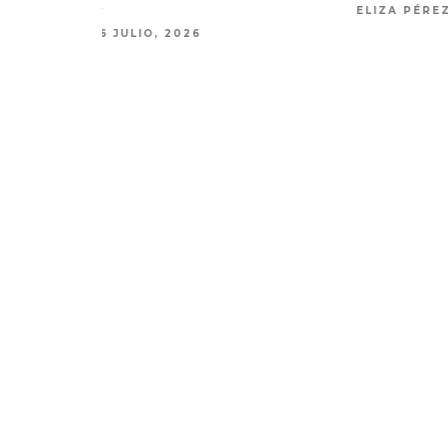
ELIZA PÉREZ
29 JUNIO, 2026
MONET IN BLUE EXPLORA LA
JOAQUIN
FRAGILIDAD DEL TIEMPO
‘VERANO E
CON ‘ALONSO’
7 AGO
7 AGOSTO, 2026