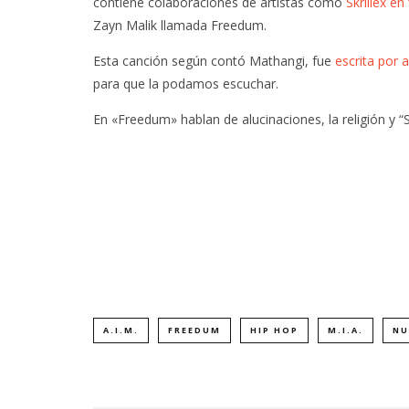
contiene colaboraciones de artistas como
Skrillex en
Zayn Malik llamada Freedum.
Esta canción según contó Mathangi, fue
escrita por
para que la podamos escuchar.
En «Freedum» hablan de alucinaciones, la religión y “
A.I.M.
FREEDUM
HIP HOP
M.I.A.
NU