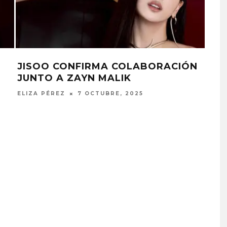
E EL SINGLE
JADE PUBLICA NUEVO E
‘PLASTIC BOX’
IO, 2025
ELIZA PÉREZ
20 JUNIO, 2025