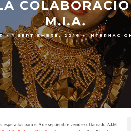
LA COLABORACIÓ
M.I.A.
R
1 SEPTIEMBRE, 2016
INTERNACIO
os esperados para el 9 de septiembre venidero. Llamado ‘A.I.M’