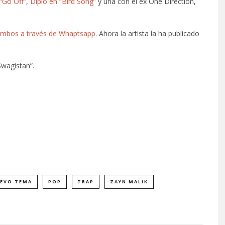
 “Go Off”
,
Diplo en “Bird Song”
y una con el ex One Direction,
 ambos a través de Whaptsapp
. Ahora la artista la ha publicado
Swagistan”.
EVO TEMA
POP
TRAP
ZAYN MALIK